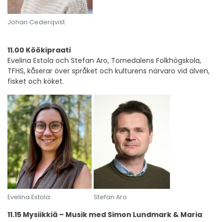
Johan Cederqvist
11.00 Köökipraati
Evelina Estola och Stefan Aro, Tornedalens Folkhögskola,
TFHS, kåserar över språket och kulturens närvaro vid älven,
fisket och köket.
Evelina Estola
Stefan Aro
11.15 Mysiikkiä – Musik med Simon Lundmark & Maria