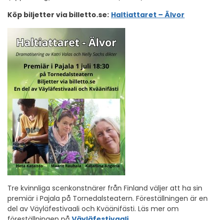
Köp biljetter via billetto.se:
Haltiattaret – Älvor
Tre kvinnliga scenkonstnärer från Finland väljer att ha sin
premiär i Pajala på Tornedalsteatern. Föreställningen är en
del av Väyläfestivaali och Kväänifästi. Läs mer om
föreställningen på
Väyläfestivaali