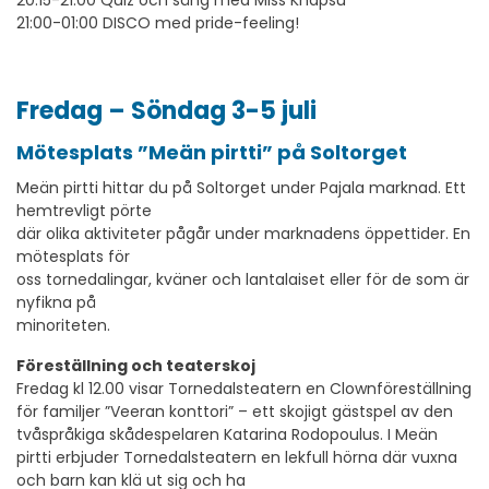
20:15-21:00 Quiz och sång med Miss Knapsu
21:00-01:00 DISCO med pride-feeling!
Fredag – Söndag 3-5 juli
Mötesplats ”Meän pirtti” på Soltorget
Meän pirtti hittar du på Soltorget under Pajala marknad. Ett
hemtrevligt pörte
där olika aktiviteter pågår under marknadens öppettider. En
mötesplats för
oss tornedalingar, kväner och lantalaiset eller för de som är
nyfikna på
minoriteten.
Föreställning och teaterskoj
Fredag kl 12.00 visar Tornedalsteatern en Clownföreställning
för familjer ”Veeran konttori” – ett skojigt gästspel av den
tvåspråkiga skådespelaren Katarina Rodopoulus. I Meän
pirtti erbjuder Tornedalsteatern en lekfull hörna där vuxna
och barn kan klä ut sig och ha