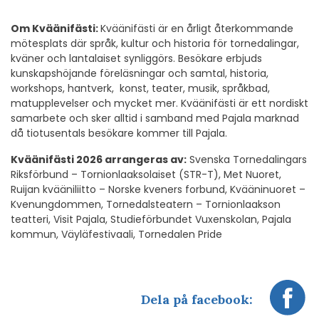
Om Kväänifästi:
Kväänifästi är en årligt återkommande
mötesplats där språk, kultur och historia för tornedalingar,
kväner och lantalaiset synliggörs. Besökare erbjuds
kunskapshöjande föreläsningar och samtal, historia,
workshops, hantverk, konst, teater, musik, språkbad,
matupplevelser och mycket mer. Kväänifästi är ett nordiskt
samarbete och sker alltid i samband med Pajala marknad
då tiotusentals besökare kommer till Pajala.
Kväänifästi 2026 arrangeras av:
Svenska Tornedalingars
Riksförbund – Tornionlaaksolaiset (STR-T), Met Nuoret,
Ruijan kvääniliitto – Norske kveners forbund, Kvääninuoret –
Kvenungdommen, Tornedalsteatern – Tornionlaakson
teatteri, Visit Pajala, Studieförbundet Vuxenskolan, Pajala
kommun, Väyläfestivaali, Tornedalen Pride
Dela på facebook: