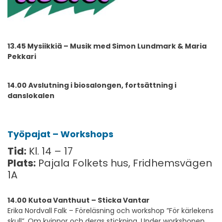
13.45 Mysiikkiä – Musik med Simon Lundmark & Maria
Pekkari
14.00 Avslutning i biosalongen, fortsättning i
danslokalen
Työpajat – Workshops
Tid:
Kl. 14 – 17
Plats:
Pajala Folkets hus, Fridhemsvägen
1A
14.00 Kutoa Vanthuut – Sticka Vantar
Erika Nordvall Falk – Föreläsning och workshop ”För kärlekens
skull”. Om kvinnor och deras stickning. Under workshopen