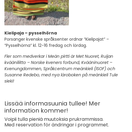
Kielipaja – pysselhörna
Porsanger kvenske språksenter ordnar ”Kielipajat” –
”Pysselhörna” kl. 12-16 fredag och lördag.
Fler som medverkar i Meän pirtti är Met Nuoret, Ruijan
kvääniliitto – Norske kveners forbund, Kvääninuoret –
Kvenungdommen, Språkcentrum meänkieli (ISOF) och
Susanne Redebo, med nya läroboken på meänkieli Tule
sieki!
Lissää informasuunia tullee! Mer
information kommer!
Voipii tulla pieniä muutoksia prukrammissa.
Med reservation för ändringar i programmet.