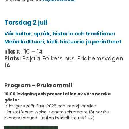
Torsdag 2 juli
Vår kultur, språk, historia och traditioner
Meän kulttuuri, kieli, histuuria ja perintheet
Tid:
Kl. 10 – 14
Plats:
Pajala Folkets hus, Fridhemsvägen
1A
Program – Prukrammii
10.00 Invigning och presentation av våra norska
gäster
Vi inviger Kväänifästi 2026 och intervjuar Vilde
Christoffersen Walsø, Generalsekreterare för Norske
kveners forbund – Ruijan kvääniliitto (Nkf-Rk)