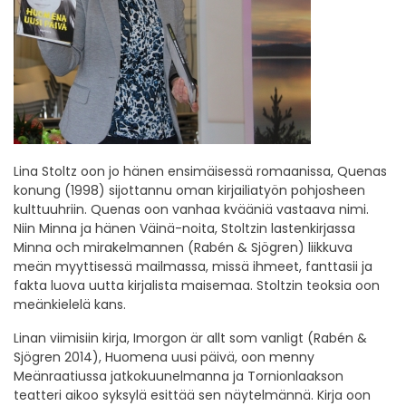
Lina Stoltz oon jo hänen ensimäisessä romaanissa, Quenas
konung (1998) sijottannu oman kirjailiatyön pohjosheen
kulttuuhriin. Quenas oon vanhaa kvääniä vastaava nimi.
Niin Minna ja hänen Väinä-noita, Stoltzin lastenkirjassa
Minna och mirakelmannen (Rabén & Sjögren) liikkuva
meän myyttisessä mailmassa, missä ihmeet, fanttasii ja
fakta luova uutta kirjalista maisemaa. Stoltzin teoksia oon
meänkielelä kans.
Linan viimisiin kirja, Imorgon är allt som vanligt (Rabén &
Sjögren 2014), Huomena uusi päivä, oon menny
Meänraatiussa jatkokuunelmanna ja Tornionlaakson
teatteri aikoo syksylä esittää sen näytelmännä. Kirja oon