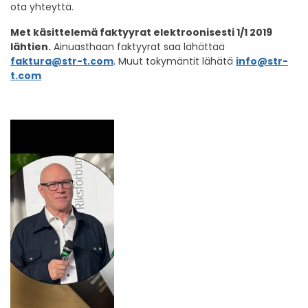
ota yhteyttä.
Met käsittelemä faktyyrat elektroonisesti 1/1 2019
lähtien.
Ainuasthaan faktyyrat saa lähättää
fakt
ura@str-t.com
. Muut tokymäntit lähätä
info@str-
t.com