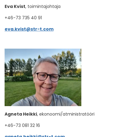
Eva Kvist
, toimintajohtaja
+46-73 735 40 91
eva.kvist@str-t.com
Agneta Heikki
, ekonoomi/atministratööri
+46-73 081 32 16
agneta.heikki@str-t.com