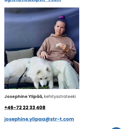
Josephine Ylipää,
kehitysstrateeki
+46-72 22 33 408
josephine.ylipaa@str-t.com