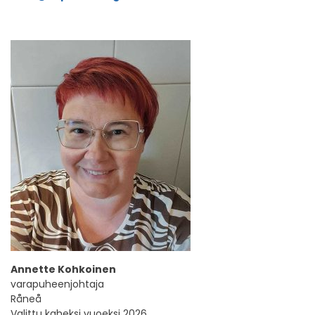
Annette Kohkoinen
varapuheenjohtaja
Råneå
Valittu kaheksi vuoeksi 2026