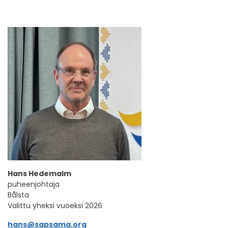
Hans Hedemalm
puheenjohtaja
Bålsta
Valittu yheksi vuoeksi 2026
hans@sapsama.org