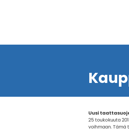
Kaup
Uusi taattasuoj
25 toukokuuta 201
voihmaan. Tämä ta