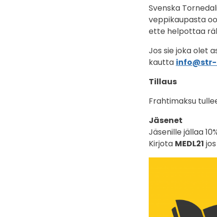
Svenska Tornedalin
veppikaupasta oon 
ette helpottaa räk
Jos sie joka olet 
kautta
info@str
Tillaus
Frahtimaksu tullee
Jäsenet
Jäsenille jällaa 10
Kirjota
MEDL21
jos