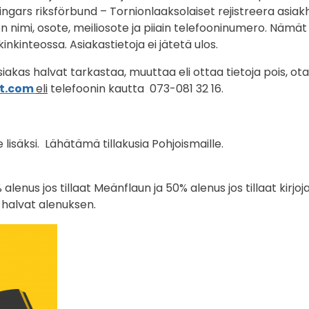
gars riksförbund – Tornionlaaksolaiset rejistreera asiakh
nimi, osote, meiliosote ja piiain telefooninumero. Nämät 
inkinteossa. Asiakastietoja ei jätetä ulos.
asiakas halvat tarkastaa, muuttaa eli ottaa tietoja pois, ot
-t.com
eli
telefoonin kautta 073-081 32 16.
 lisäksi. Lähätämä tillakusia Pohjoismaille.
% alenus jos tillaat Meänflaun ja 50% alenus jos tillaat kirjoja
 halvat alenuksen.