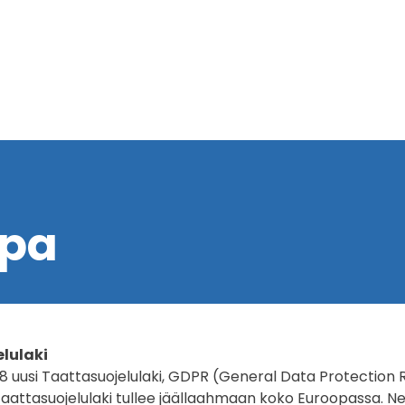
pa
elulaki
8 uusi Taattasuojelulaki, GDPR (General Data Protection 
attasuojelulaki tullee jäällaahmaan koko Euroopassa. Net