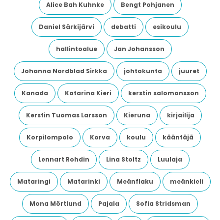
Alice Bah Kuhnke
Bengt Pohjanen
Daniel Särkijärvi
debatti
esikoulu
hallintoalue
Jan Johansson
Johanna Nordblad Sirkka
johtokunta
juuret
Kanada
Katarina Kieri
kerstin salomonsson
Kerstin Tuomas Larsson
Kieruna
kirjailija
Korpilompolo
Korva
koulu
kääntäjä
Lennart Rohdin
Lina Stoltz
Luulaja
Mataringi
Matarinki
Meänflaku
meänkieli
Mona Mörtlund
Pajala
Sofia Stridsman