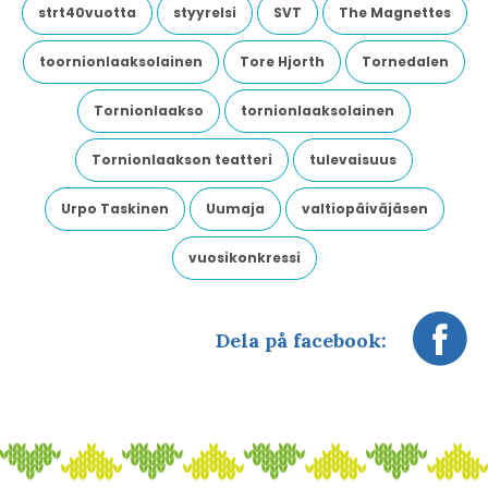
strt40vuotta
styyrelsi
SVT
The Magnettes
toornionlaaksolainen
Tore Hjorth
Tornedalen
Tornionlaakso
tornionlaaksolainen
Tornionlaakson teatteri
tulevaisuus
Urpo Taskinen
Uumaja
valtiopäiväjäsen
vuosikonkressi
Dela på facebook: