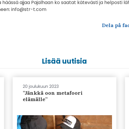
a häässä ajjaa Pajalhaan ko saatat kätevästi ja helposti lä
heen:
info@str-t.com
Dela på fa
Lisää uutisia
20 joulukuun 2023
”Jänkkä oon metafoori
elämälle”