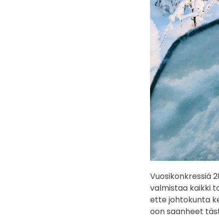
Vuosikonkressiä 2
valmistaa kaikki t
ette johtokunta k
oon saanheet täst