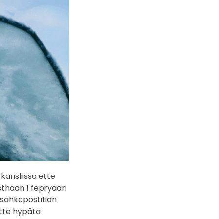
kansliissä ette
sthään 1 fepryaari
 sähköpostition
rtte hypätä