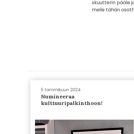
skuutterin pääle j
meile tähän osot
5 tammikuun 2024
Numineeraa
kulttuuripalkinthoon!