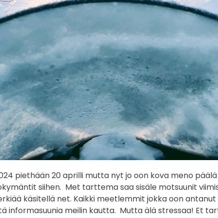
024 piethään 20 aprilli mutta nyt jo oon kova meno päälä 
okymäntit siihen. Met tarttema saa sisäle motsuunit viimi
erkiää käsitellä net. Kaikki meetlemmit jokka oon antanut
ä informasuunia meilin kautta. Mutta älä stressaa! Et ta