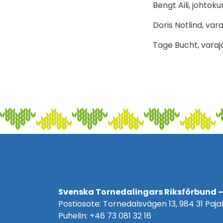
Bengt Aili, johtok
Doris Notlind, var
Tage Bucht, varaj
Svenska Tornedalingars Riksförbund –
Postiosote: Tornedalsvägen 13, 984 31 Pajal
Puhelin: +46 73 081 32 16