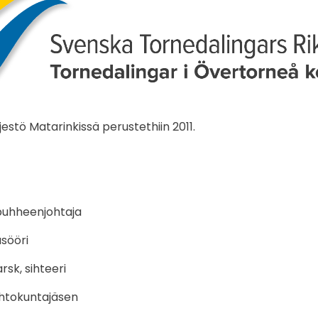
jestö Matarinkissä perustethiin 2011.
 puhheenjohtaja
asööri
sk, sihteeri
ohtokuntajäsen