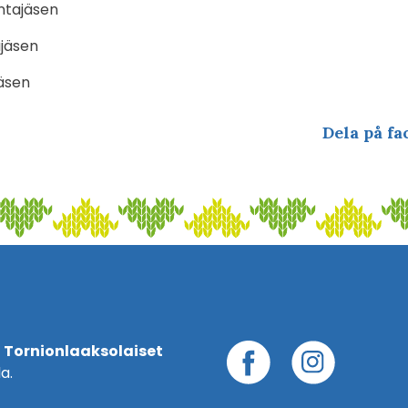
untajäsen
ajäsen
äsen
Dela på fa
 Tornionlaaksolaiset
a.