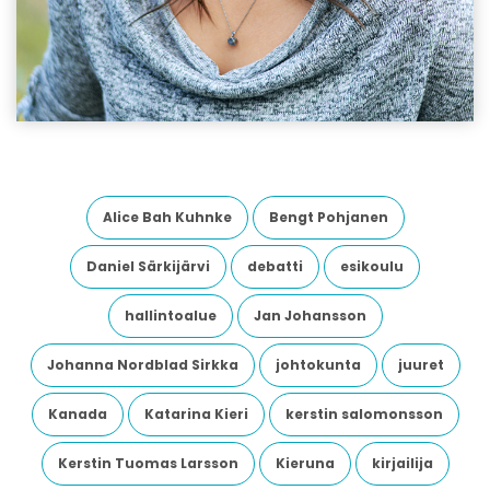
Alice Bah Kuhnke
Bengt Pohjanen
Daniel Särkijärvi
debatti
esikoulu
hallintoalue
Jan Johansson
Johanna Nordblad Sirkka
johtokunta
juuret
Kanada
Katarina Kieri
kerstin salomonsson
Kerstin Tuomas Larsson
Kieruna
kirjailija