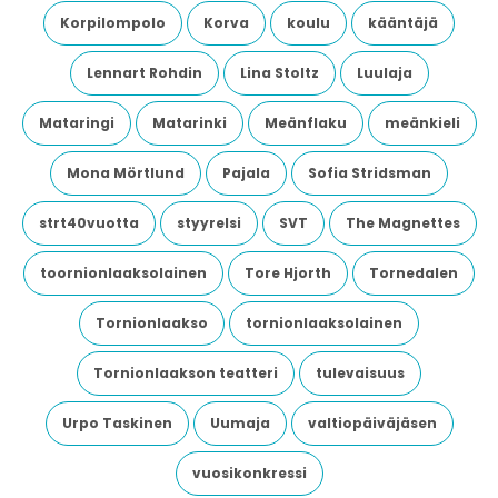
Korpilompolo
Korva
koulu
kääntäjä
Lennart Rohdin
Lina Stoltz
Luulaja
Mataringi
Matarinki
Meänflaku
meänkieli
Mona Mörtlund
Pajala
Sofia Stridsman
strt40vuotta
styyrelsi
SVT
The Magnettes
toornionlaaksolainen
Tore Hjorth
Tornedalen
Tornionlaakso
tornionlaaksolainen
Tornionlaakson teatteri
tulevaisuus
Urpo Taskinen
Uumaja
valtiopäiväjäsen
vuosikonkressi