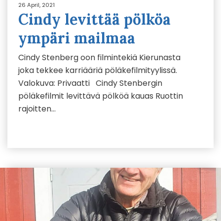
26 April, 2021
Cindy levittää pölköa
ympäri mailmaa
Cindy Stenberg oon filmintekiä Kierunasta
joka tekkee karriääriä pöläkefilmityylissä.
Valokuva: Privaatti Cindy Stenbergin
pöläkefilmit levittävä pölköä kauas Ruottin
rajoitten…