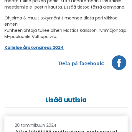
monta tullee paikan pääle. Kuttu lähätethään ulos kaikile
meetlemile e-postin kautta. Lissää tietoa tässä alempana.
Ohjelma & muut tokymäntit mennee tilata pari viikkoa
ennen.
Puhheenjohtaja tullee olhen Mattias Karlsson, ryhmäjohtaja
M-puoluuele Valtiopäivilä.
Kallelse årskongress 2024
Dela på facebook:
Lisää uutisia
20 tammikuun 2024
Aika lähättää meile sinun motsuunin!