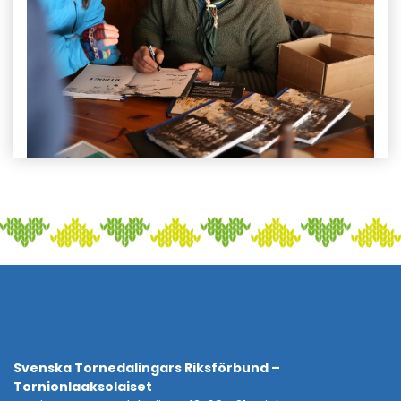
Svenska Tornedalingars Riksförbund –
Tornionlaaksolaiset