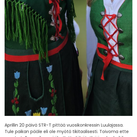
Aprillin 20 päivä STR-T pittää vuosikonkressin Luulajassa.
Tule paikan pääle eli ole myötä tikitaalisesti. Toivoma ette