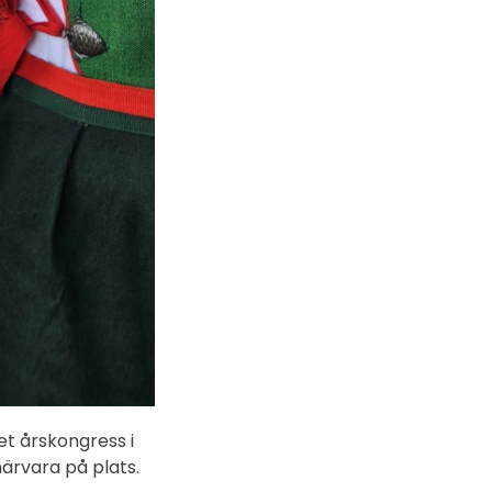
et årskongress i
närvara på plats.