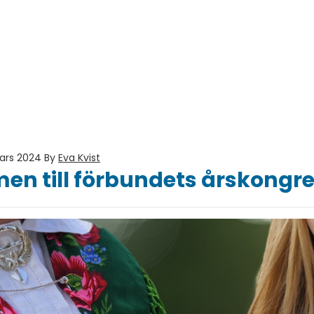
ars 2024
By
Eva Kvist
n till förbundets årskongre