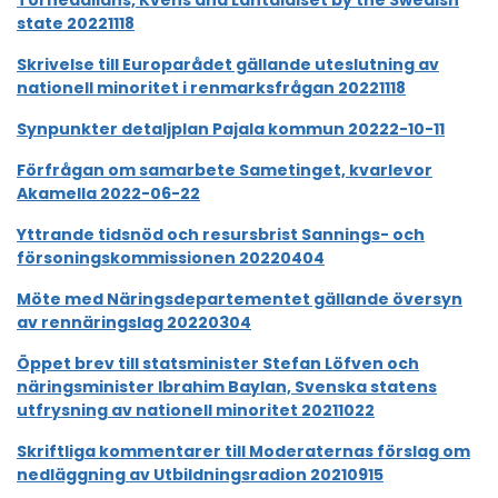
Tornedalians, Kvens and Lantalaiset by the Swedish
state 20221118
Skrivelse till Europarådet gällande uteslutning av
nationell minoritet i renmarksfrågan 20221118
Synpunkter detaljplan Pajala kommun 20222-10-11
Förfrågan om samarbete Sametinget, kvarlevor
Akamella 2022-06-22
Yttrande tidsnöd och resursbrist Sannings- och
försoningskommissionen 20220404
Möte med Näringsdepartementet gällande översyn
av rennäringslag 20220304
Öppet brev till statsminister Stefan Löfven och
näringsminister Ibrahim Baylan, Svenska statens
utfrysning av nationell minoritet 20211022
Skriftliga kommentarer till Moderaternas förslag om
nedläggning av Utbildningsradion 20210915