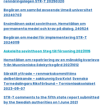
rennäringslagen STR-T 20250320
Begäran om samråd avseende Umeå universitet
20240703
Ensimäinen askel sovinthoon. Hemställan om
permanenta medel och krav på dialog. 240524
Begäran om medel för implementering STR-T
20240119
Askeleita sovinthoon Steg till försoning 20231115
Hemställan om repatriering av en mänsklig kvarleva
från Muonioniska ödekyrkogård 20231012
Särskilt yttrade – renmarkskommitténs
delbetänkande – sakkunnig Eva Kvist
Svenska
Tornedalingars Riksförbund – Tornionlaaksolaiset
2023-09-07
STR-T comments to the fifth state report submitted
by the Swedish authorities on 1 June 2021