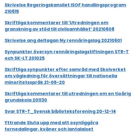
Skrivelse Regeringskansliet ISOF handlingsprogram
210615
Skriftliga kommentarer till ’Utredningen om
granskning av stöd till civilsamhället’ 20210608
Skrivelse ang deltagan Ny rennäringslag 20210601
Synpunkter översyn rennäringslagstiftningen STR-T
och SK-LT 201025
Skriftliga synpunkter efter samråd med Skolverket
om vägledning för översättningar till nationella
minoritetsspråk 21-05-20
Skriftliga kommentarer till utredningen om en tioårig
grundskola 201130
Svar STR-T_Svensk biblioteksforening 20-12-14
Yttrande Sluta upp med att osynliggöra
tornedalingar, kväner och lantalaiset