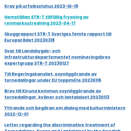
Krav på urfolksstatus 2023-10-19
Hemställan STR-T tillfällig frysning av
renmarksutredning 2023-04-17
Skuggrapport STR-T Sveriges femte rapport till
Europarådet 20230318
Svar till Landsbygds- och
infrastrukturdepartementet nomineringsbrev
expertgrupp STR-T 20230127
Till Regeringskansliet, osynliggörande av
tornedalingar under EU toppmöte 20230116
Brev till Kiruna kommun osynliggörande av
tornedalingar, kväner och lantalaiset 20230113
Yttrande och begäran om dialog med kulturministern
2022-12-01
Letter regarding the discriminative treatment of