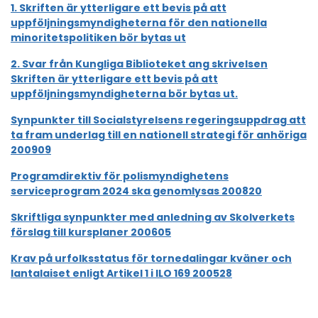
1. Skriften är ytterligare ett bevis på att
uppföljningsmyndigheterna för den nationella
minoritetspolitiken bör bytas ut
2. Svar från Kungliga Biblioteket ang skrivelsen
Skriften är ytterligare ett bevis på att
uppföljningsmyndigheterna bör bytas ut.
Synpunkter till Socialstyrelsens regeringsuppdrag att
ta fram underlag till en nationell strategi för anhöriga
200909
Programdirektiv för polismyndighetens
serviceprogram 2024 ska genomlysas 200820
Skriftliga synpunkter med anledning av Skolverkets
förslag till kursplaner 200605
Krav på urfolksstatus för tornedalingar kväner och
lantalaiset enligt Artikel 1 i ILO 169 200528