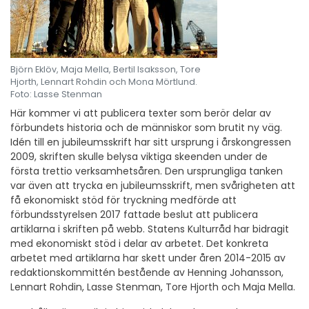
Björn Eklöv, Maja Mella, Bertil Isaksson, Tore
Hjorth, Lennart Rohdin och Mona Mörtlund.
Foto: Lasse Stenman
Här kommer vi att publicera texter som berör delar av
förbundets historia och de människor som brutit ny väg.
Idén till en jubileumsskrift har sitt ursprung i årskongressen
2009, skriften skulle belysa viktiga skeenden under de
första trettio verksamhetsåren. Den ursprungliga tanken
var även att trycka en jubileumsskrift, men svårigheten att
få ekonomiskt stöd för tryckning medförde att
förbundsstyrelsen 2017 fattade beslut att publicera
artiklarna i skriften på webb. Statens Kulturråd har bidragit
med ekonomiskt stöd i delar av arbetet. Det konkreta
arbetet med artiklarna har skett under åren 2014-2015 av
redaktionskommittén bestående av Henning Johansson,
Lennart Rohdin, Lasse Stenman, Tore Hjorth och Maja Mella.