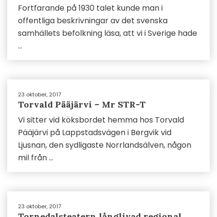
Fortfarande på 1930 talet kunde man i
offentliga beskrivningar av det svenska
samhällets befolkning läsa, att vi i Sverige hade
...
23 oktober, 2017
Torvald Pääjärvi – Mr STR-T
Vi sitter vid köksbordet hemma hos Torvald
Pääjärvi på Lappstadsvägen i Bergvik vid
Ljusnan, den sydligaste Norrlandsälven, någon
mil från ...
23 oktober, 2017
Tornedalsteatern långlivad regional