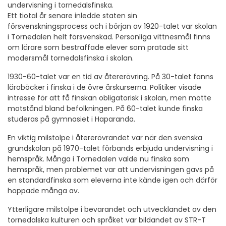
undervisning i tornedalsfinska.
Ett tiotal år senare inledde staten sin
försvenskningsprocess och i början av 1920-talet var skolan
i Tornedalen helt försvenskad. Personliga vittnesmål finns
om lärare som bestraffade elever som pratade sitt
modersmål tornedalsfinska i skolan.
1930-60-talet var en tid av återerövring. På 30-talet fanns
läroböcker i finska i de övre årskurserna. Politiker visade
intresse för att få finskan obligatorisk i skolan, men mötte
motstånd bland befolkningen. På 60-talet kunde finska
studeras på gymnasiet i Haparanda.
En viktig milstolpe i återerövrandet var när den svenska
grundskolan på 1970-talet förbands erbjuda undervisning i
hemspråk. Många i Tornedalen valde nu finska som
hemspråk, men problemet var att undervisningen gavs på
en standardfinska som eleverna inte kände igen och därför
hoppade många av.
Ytterligare milstolpe i bevarandet och utvecklandet av den
tornedalska kulturen och språket var bildandet av STR-T