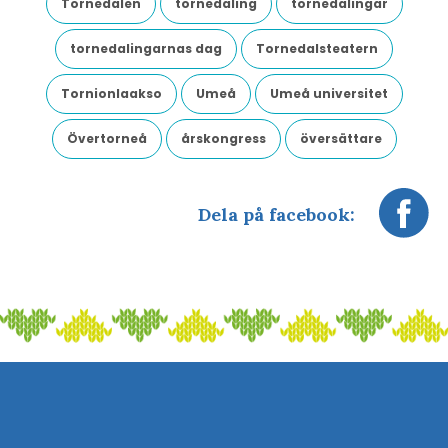
Tornedalen
tornedaling
tornedalingar
tornedalingarnas dag
Tornedalsteatern
Tornionlaakso
Umeå
Umeå universitet
Övertorneå
årskongress
översättare
Dela på facebook: