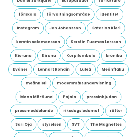
Daniel Särkijärvi
Europarådet
författare
förskola
förvaltningsområde
identitet
Instagram
Jan Johansson
Katarina Kieri
kerstin salomonsson
Kerstin Tuomas Larsson
Kieruna
Kiruna
Korpilombolo
krönika
kväner
Lennart Rohdin
Luleå
Meänflaku
meänkieli
modersmålsundervisning
Mona Mörtlund
Pajala
pressinbjudan
pressmeddelande
riksdagsledamot
rötter
Sari Oja
styrelsen
SVT
The Magnettes