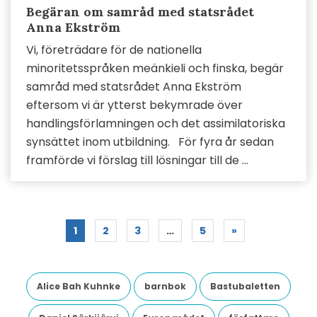
Begäran om samråd med statsrådet
Anna Ekström
Vi, företrädare för de nationella
minoritetsspråken meänkieli och finska, begär
samråd med statsrådet Anna Ekström
eftersom vi är ytterst bekymrade över
handlingsförlamningen och det assimilatoriska
synsättet inom utbildning. För fyra år sedan
framförde vi förslag till lösningar till de ...
1
2
3
…
5
»
Alice Bah Kuhnke
barnbok
Bastubaletten