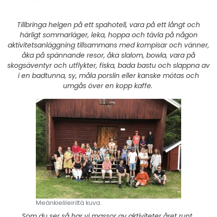
Tillbringa helgen på ett spahotell, vara på ett långt och
härligt sommarläger, leka, hoppa och tävla på någon
aktivitetsanläggning tillsammans med kompisar och vänner,
åka på spännande resor, åka slalom, bowla, vara på
skogsäventyr och utflykter, fiska, bada bastu och slappna av
i en badtunna, sy, måla porslin eller kanske mötas och
umgås över en kopp kaffe.
Meänkielileiriltä kuva.
Som du ser så har vi massor av aktiviteter året runt.