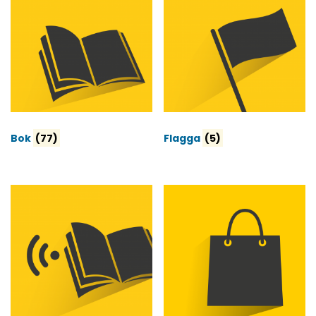
Bok
(77)
Flagga
(5)