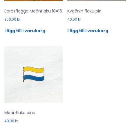
Bordsflagga Meänflaku 10×16
Kväänin flaku pin
260,00
kr
40,00
kr
Lägg till i varukorg
Lägg till i varukorg
Meänflaku pins
40,00
kr