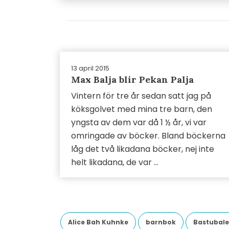
13 april 2015
Max Balja blir Pekan Palja
Vintern för tre år sedan satt jag på
köksgolvet med mina tre barn, den
yngsta av dem var då 1 ½ år, vi var
omringade av böcker. Bland böckerna
låg det två likadana böcker, nej inte
helt likadana, de var ...
Alice Bah Kuhnke
barnbok
Bastubale