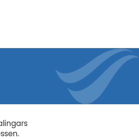
alingars
essen.