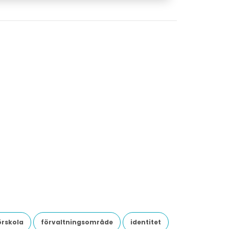
örskola
förvaltningsområde
identitet