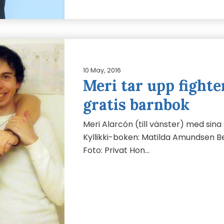
10 May, 2016
Meri tar upp fight
gratis barnbok
Meri Alarcón (till vänster) med sina
Kyllikki-boken: Matilda Amundsen B
Foto: Privat Hon…