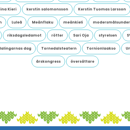
ina Kieri
kerstin salomonsson
Kerstin Tuomas Larsson
n
Luleå
Meänflaku
meänkieli
modersmålsunder
riksdagsledamot
rötter
Sari Oja
styrelsen
S
dalingarnas dag
Tornedalsteatern
Tornionlaakso
U
årskongress
översättare