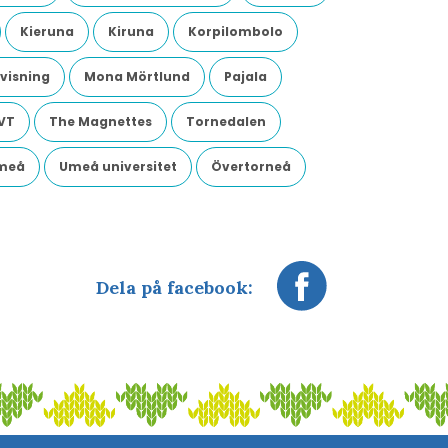
Kieruna
Kiruna
Korpilombolo
visning
Mona Mörtlund
Pajala
VT
The Magnettes
Tornedalen
meå
Umeå universitet
Övertorneå
Dela på facebook: