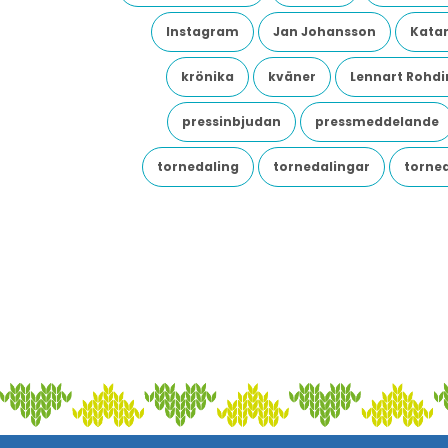
Instagram
Jan Johansson
Katar
krönika
kväner
Lennart Rohdi
pressinbjudan
pressmeddelande
tornedaling
tornedalingar
torne