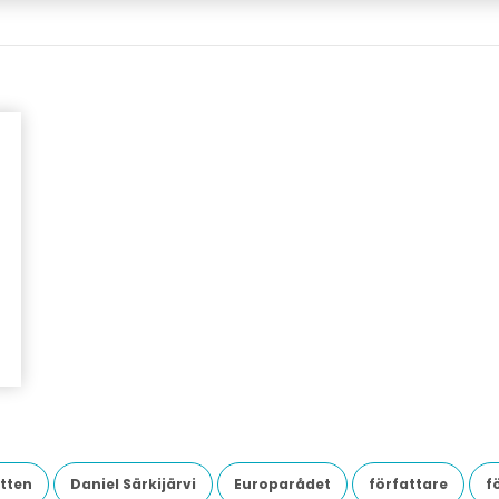
tten
Daniel Särkijärvi
Europarådet
författare
f