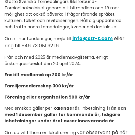
Stötta Svenska Tornedalingars Riksförbund-
Tornionlaaksolaiset genom att bli medlem och få mer
möjlighet att också påverka i frågor rörande språket,
kulturen, folket och revitaliseringen. Håll dig uppdaterad
och träffa andra tornedalingar, kväner och lantalaiset.
info@str-t.com
eller
Om ni har funderingar, mejla till
ring till +46 73 081 32 16
Från och med 2025 är medlemsavgifterna, enligt
årskongressbeslut den 20 april 2024:
Enskilt medlemskap 200 kr/år
Familjemedlemskap 300 kr/år
Förening eller organisation 500 kr/år
Medlemskap gäller per
kalenderår
, inbetalning
från och
med 1 december
gäller för kommande år, tidigare
inbetalningar under året avser innevarande år.
ar observant på
när
Om du vill tillhöra en lokalförening v