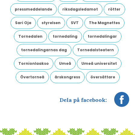
pressmeddelande
riksdagsledamot
rötter
Sari Oja
styrelsen
SVT
The Magnettes
Tornedalen
tornedaling
tornedalingar
tornedalingarnas dag
Tornedalsteatern
Tornionlaakso
Umeå
Umeå universitet
Övertorneå
årskongress
översättare
Dela på facebook: