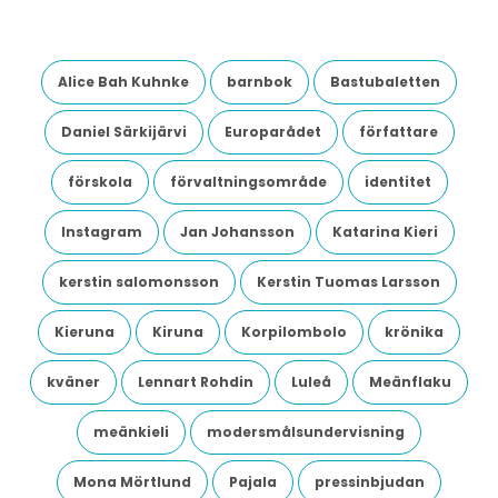
Alice Bah Kuhnke
barnbok
Bastubaletten
Daniel Särkijärvi
Europarådet
författare
förskola
förvaltningsområde
identitet
Instagram
Jan Johansson
Katarina Kieri
kerstin salomonsson
Kerstin Tuomas Larsson
Kieruna
Kiruna
Korpilombolo
krönika
kväner
Lennart Rohdin
Luleå
Meänflaku
meänkieli
modersmålsundervisning
Mona Mörtlund
Pajala
pressinbjudan