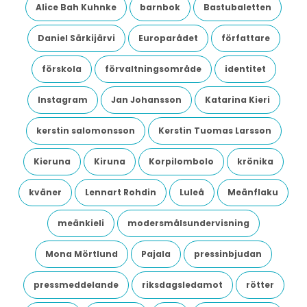
Alice Bah Kuhnke
barnbok
Bastubaletten
Daniel Särkijärvi
Europarådet
författare
förskola
förvaltningsområde
identitet
Instagram
Jan Johansson
Katarina Kieri
kerstin salomonsson
Kerstin Tuomas Larsson
Kieruna
Kiruna
Korpilombolo
krönika
kväner
Lennart Rohdin
Luleå
Meänflaku
meänkieli
modersmålsundervisning
Mona Mörtlund
Pajala
pressinbjudan
pressmeddelande
riksdagsledamot
rötter