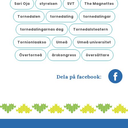
Sari Oja
styrelsen
SVT
The Magnettes
Tornedalen
tornedaling
tornedalingar
tornedalingarnas dag
Tornedalsteatern
Tornionlaakso
Umeå
Umeå universitet
Övertorneå
årskongress
översättare
Dela på facebook: