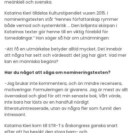
meänkieli och svenska.
Katarina Kieri tilldelas Kulturstipendiet vuxen 2015. I
nomineringstexten står ”Hennes författarskap rymmer
både vemod och systemkritik … Den briljanta skärpan i
Katarinas texter gör henne till en viktig förebild för
tornedalingar.” Hon säger så här om utnämningen:
-Att få en utmärkelse betyder alltid mycket. Det innebär
att några har sett och värdesatt det jag har gjort. Vad mer
kan en människa begära?
Har du något att säga om nomineringstexten?
-Jag brukar inte kommentera, och än mindre recensera,
motiveringar. Formuleringen är givarens. Jag är mest av allt
överraskad och glad för att min senaste bok, Vårt värde,
inte bara har lästs av en handfull nördigt
litteraturintresserade, utan av några fler som funnit den
intressant.
Katarina Kieri kom till STR-T:s årskongress ganska snart
efter att ha besökt den stora barn- och