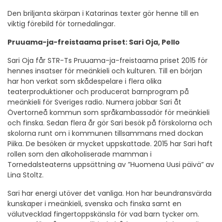
Den briljanta skärpan i Katarinas texter gör henne till en
viktig förebild för tornedalingar.
Pruuama-ja-freistaama priset: Sari Oja, Pello
Sari Oja får STR-Ts Pruuama-ja-freistaama priset 2015 för
hennes insatser för meänkieli och kulturen. Till en början
har hon verkat som skådespelare i flera olika
teaterproduktioner och producerat barnprogram på
meänkieli för Sveriges radio. Numera jobbar Sari åt
Övertorneå kommun som språkambassadör för meänkieli
och finska. Sedan flera år gör Sari besök på förskolorna och
skolorna runt om i kommunen tillsammans med dockan
Piika. De besöken är mycket uppskattade. 2015 har Sari haft
rollen som den alkoholiserade mamman i
Tornedalsteaterns uppsättning av ”Huomena Uusi päivä” av
Lina Stoltz.
Sari har energi utöver det vanliga. Hon har beundransvärda
kunskaper i meänkieli, svenska och finska samt en
välutvecklad fingertoppskänsla för vad barn tycker om.