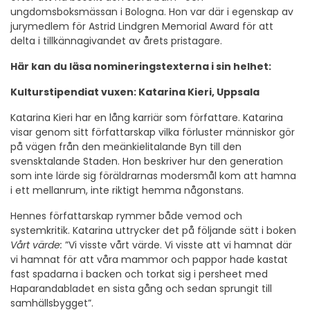
ungdomsboksmässan i Bologna. Hon var där i egenskap av
jurymedlem för Astrid Lindgren Memorial Award för att
delta i tillkännagivandet av årets pristagare.
Här kan du läsa nomineringstexterna i sin helhet:
Kulturstipendiat vuxen: Katarina Kieri, Uppsala
Katarina Kieri har en lång karriär som författare. Katarina
visar genom sitt författarskap vilka förluster människor gör
på vägen från den meänkielitalande Byn till den
svensktalande Staden. Hon beskriver hur den generation
som inte lärde sig föräldrarnas modersmål kom att hamna
i ett mellanrum, inte riktigt hemma någonstans.
Hennes författarskap rymmer både vemod och
systemkritik. Katarina uttrycker det på följande sätt i boken
Vårt värde:
”Vi visste vårt värde. Vi visste att vi hamnat där
vi hamnat för att våra mammor och pappor hade kastat
fast spadarna i backen och torkat sig i persheet med
Haparandabladet en sista gång och sedan sprungit till
samhällsbygget”.