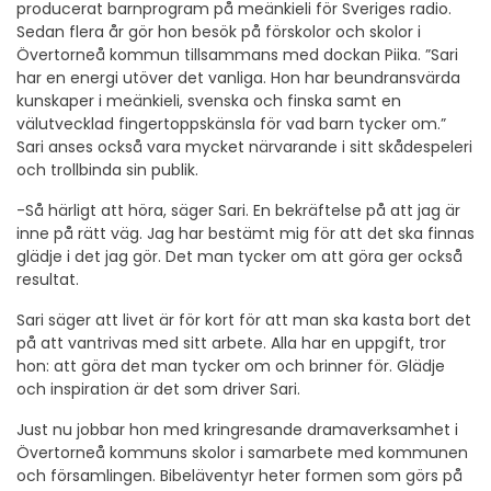
producerat barnprogram på meänkieli för Sveriges radio.
Sedan flera år gör hon besök på förskolor och skolor i
Övertorneå kommun tillsammans med dockan Piika. ”Sari
har en energi utöver det vanliga. Hon har beundransvärda
kunskaper i meänkieli, svenska och finska samt en
välutvecklad fingertoppskänsla för vad barn tycker om.”
Sari anses också vara mycket närvarande i sitt skådespeleri
och trollbinda sin publik.
-Så härligt att höra, säger Sari. En bekräftelse på att jag är
inne på rätt väg. Jag har bestämt mig för att det ska finnas
glädje i det jag gör. Det man tycker om att göra ger också
resultat.
Sari säger att livet är för kort för att man ska kasta bort det
på att vantrivas med sitt arbete. Alla har en uppgift, tror
hon: att göra det man tycker om och brinner för. Glädje
och inspiration är det som driver Sari.
Just nu jobbar hon med kringresande dramaverksamhet i
Övertorneå kommuns skolor i samarbete med kommunen
och församlingen. Bibeläventyr heter formen som görs på