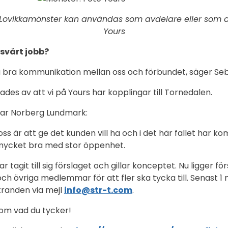
t Lovikkamönster kan användas som avdelare eller som de
Yours
 svårt jobb?
 så bra kommunikation mellan oss och förbundet, säger Seb
des av att vi på Yours har kopplingar till Tornedalen.
kar Norberg Lundmark:
ss är att ge det kunden vill ha och i det här fallet har 
mycket bra med stor öppenhet.
r tagit till sig förslaget och gillar konceptet. Nu ligger fö
ch övriga medlemmar för att fler ska tycka till. Senast 1 m
ttranden via mejl
info@str-t.com
.
 om vad du tycker!