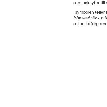
som anknyter till 
I symbolen (eller
från Meänflakus fä
sekundärfärgerna 