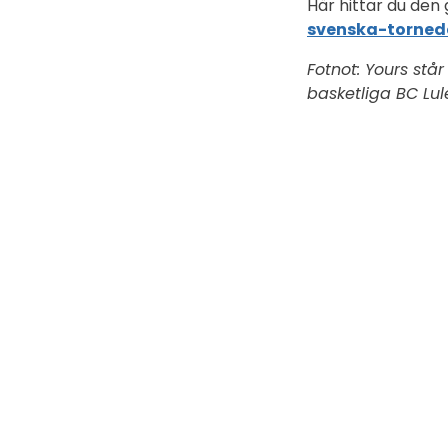
Här hittar du den
svenska-torneda
Fotnot: Yours stå
basketliga BC Lul