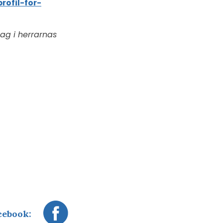
rofil-for-
lag i herrarnas
cebook: