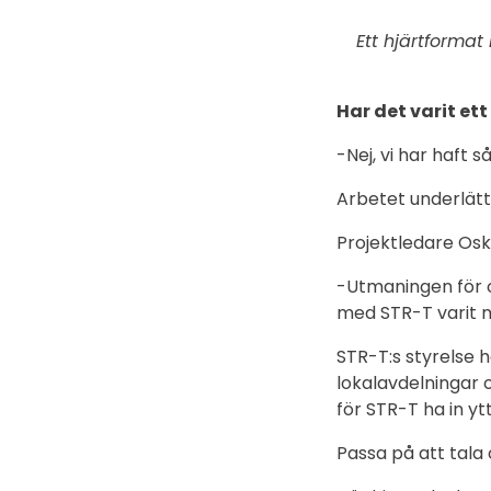
Ett hjärtforma
Har det varit ett
-Nej, vi har haft
Arbetet underlätta
Projektledare Os
-Utmaningen för o
med STR-T varit 
STR-T:s styrelse ha
lokalavdelningar o
för STR-T ha in y
Passa på att tala