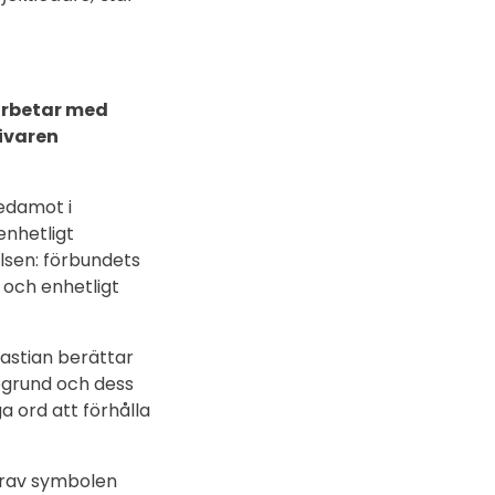
arbetar med
ivaren
ledamot i
enhetligt
sen: förbundets
 och enhetligt
astian berättar
degrund och dess
a ord att förhålla
ärav symbolen