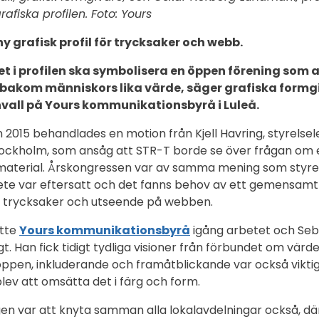
fiska profilen. Foto: Yours
ny grafisk profil för trycksaker och webb.
t i profilen ska symbolisera en öppen förening som 
r bakom människors lika värde, säger grafiska formg
vall på Yours kommunikationsbyrå i Luleå.
 2015 behandlades en motion från Kjell Havring, styrelse
tockholm, som ansåg att STR-T borde se över frågan om 
aterial. Årskongressen var av samma mening som styrel
bete var eftersatt och det fanns behov av ett gemensamt
ör trycksaker och utseende på webben.
atte
Yours kommunikationsbyrå
igång arbetet och Seb
gt. Han fick tidigt tydliga visioner från förbundet om vär
 öppen, inkluderande och framåtblickande var också viktig
 blev att omsätta det i färg och form.
gen var att knyta samman alla lokalavdelningar också, d