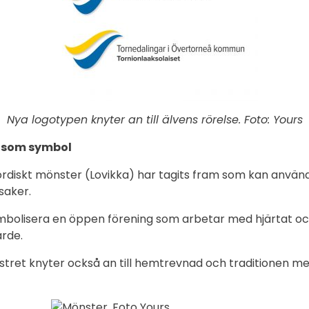
Nya logotypen knyter an till älvens rörelse. Foto: Yours
 som symbol
ordiskt mönster (Lovikka) har tagits fram som kan anvä
saker.
mbolisera en öppen förening som arbetar med hjärtat o
ärde.
tret knyter också an till hemtrevnad och traditionen m