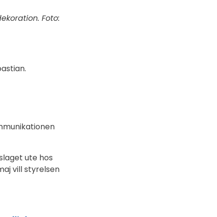
koration. Foto:
astian.
kommunikationen
rslaget ute hos
aj vill styrelsen