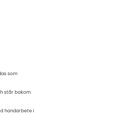
ndas som
ch står bakom
ed handarbete i