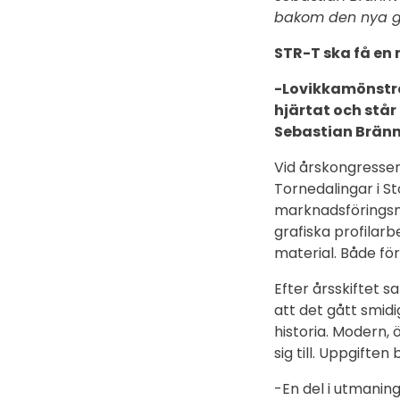
bakom den nya gra
STR-T ska få en 
-Lovikkamönstre
hjärtat och stå
Sebastian Bränn
Vid årskongressen
Tornedalingar i S
marknadsföringsm
grafiska profilar
material. Både f
Efter årsskiftet s
att det gått smidi
historia. Modern,
sig till. Uppgiften
-En del i utmanin