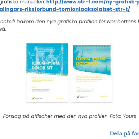
 grafiska manualen:
http://www.str-t.com/ny-grafisk-p
lingars-riksforbund-tornionlaaksolaiset-str-t/
r också bakom den nya grafiska profilen för Norrbottens 
eå.
Förslag på affischer med den nya profilen.
Foto: Yours
Dela på fa