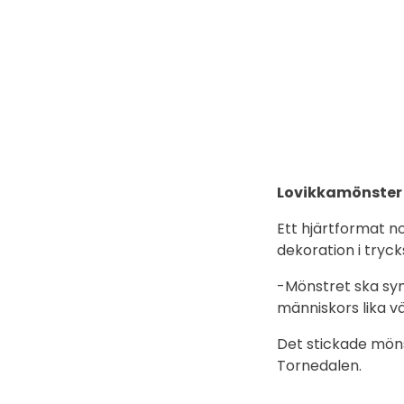
Lovikkamönster
Ett hjärtformat n
dekoration i tryck
-Mönstret ska sy
människors lika v
Det stickade möns
Tornedalen.