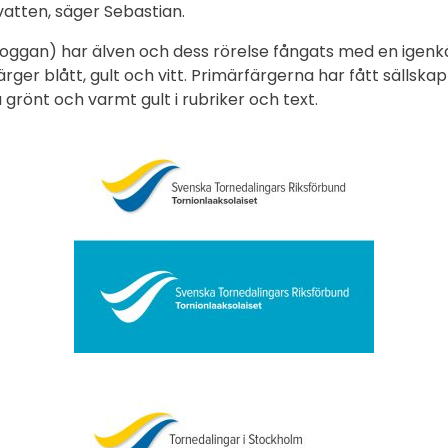
vatten, säger Sebastian.
 loggan) har älven och dess rörelse fångats med en igen
rger blått, gult och vitt. Primärfärgerna har fått sällskap
grönt och varmt gult i rubriker och text.