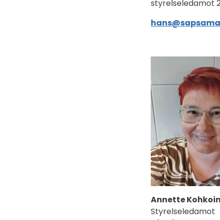
styrelseledamot 
hans@sapsama
Annette Kohkoi
Styrelseledamot