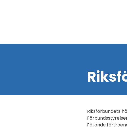
Riksf
Riksförbundets hö
Förbundsstyrelse
Följande förtroen