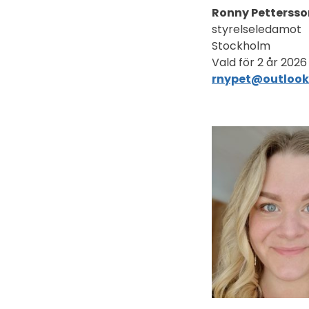
Ronny Pettersso
styrelseledamot
Stockholm
Vald för 2 år 2026
rnypet@outloo