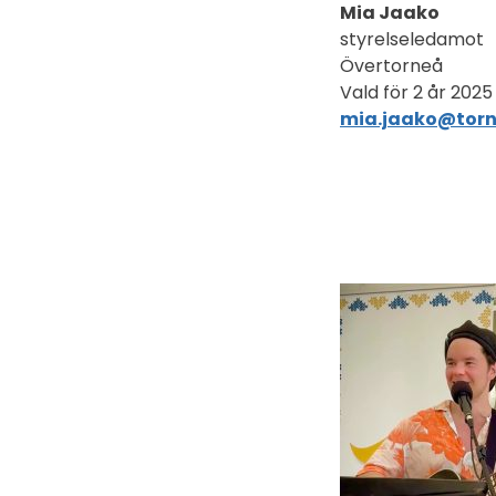
Mia Jaako
styrelseledamot
Övertorneå
Vald för 2 år 2025
mia.jaako@torn