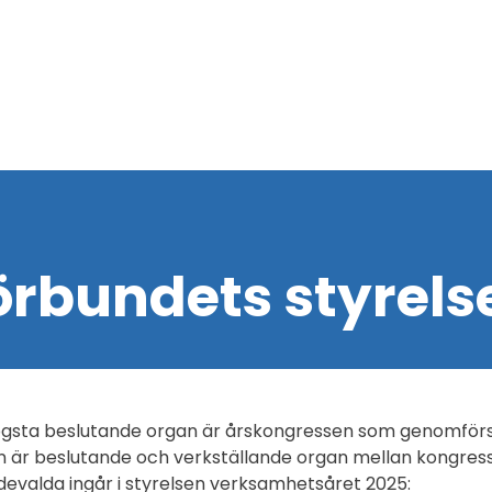
örbundets styrels
gsta beslutande organ är årskongressen som genomförs i 
n är beslutande och verkställande organ mellan kongres
devalda ingår i styrelsen verksamhetsåret 2025: