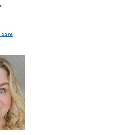
n
k.com