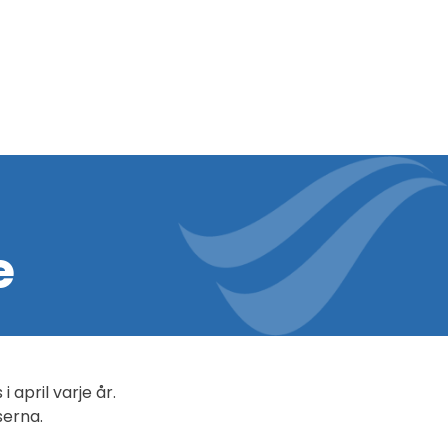
e
april varje år.
serna.