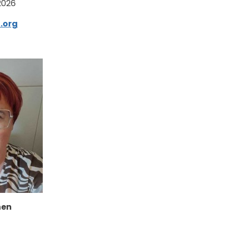
2026
.org
nen