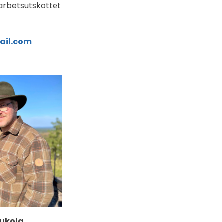
arbetsutskottet
ail.com
aukola