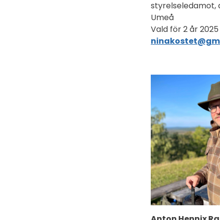
styrelseledamot, 
Umeå
Vald för 2 år 2025
ninakostet@gm
Anton Hennix R