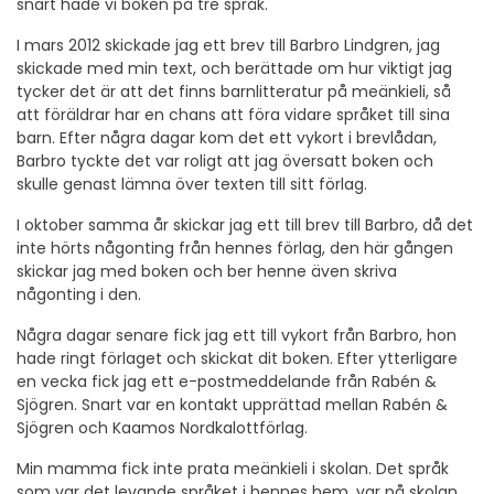
snart hade vi boken på tre språk.
I mars 2012 skickade jag ett brev till Barbro Lindgren, jag
skickade med min text, och berättade om hur viktigt jag
tycker det är att det finns barnlitteratur på meänkieli, så
att föräldrar har en chans att föra vidare språket till sina
barn. Efter några dagar kom det ett vykort i brevlådan,
Barbro tyckte det var roligt att jag översatt boken och
skulle genast lämna över texten till sitt förlag.
I oktober samma år skickar jag ett till brev till Barbro, då det
inte hörts någonting från hennes förlag, den här gången
skickar jag med boken och ber henne även skriva
någonting i den.
Några dagar senare fick jag ett till vykort från Barbro, hon
hade ringt förlaget och skickat dit boken. Efter ytterligare
en vecka fick jag ett e-postmeddelande från Rabén &
Sjögren. Snart var en kontakt upprättad mellan Rabén &
Sjögren och Kaamos Nordkalottförlag.
Min mamma fick inte prata meänkieli i skolan. Det språk
som var det levande språket i hennes hem, var på skolan