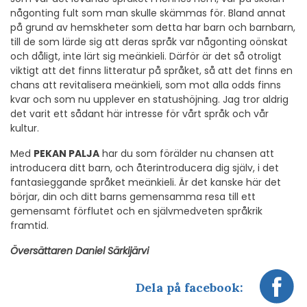
någonting fult som man skulle skämmas för. Bland annat
på grund av hemskheter som detta har barn och barnbarn,
till de som lärde sig att deras språk var någonting oönskat
och dåligt, inte lärt sig meänkieli. Därför är det så otroligt
viktigt att det finns litteratur på språket, så att det finns en
chans att revitalisera meänkieli, som mot alla odds finns
kvar och som nu upplever en statushöjning. Jag tror aldrig
det varit ett sådant här intresse för vårt språk och vår
kultur.
Med
PEKAN PALJA
har du som förälder nu chansen att
introducera ditt barn, och återintroducera dig själv, i det
fantasieggande språket meänkieli. Är det kanske här det
börjar, din och ditt barns gemensamma resa till ett
gemensamt förflutet och en självmedveten språkrik
framtid.
Översättaren Daniel Särkijärvi
Dela på facebook: