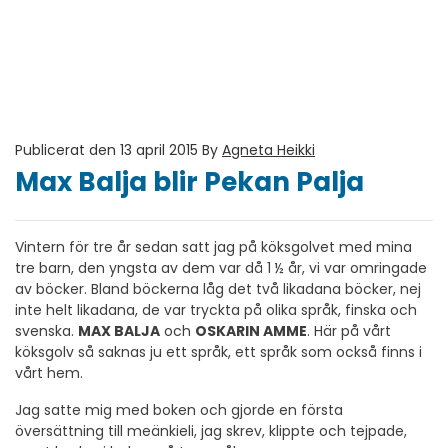
Publicerat den 13 april 2015
By
Agneta Heikki
Max Balja blir Pekan Palja
Vintern för tre år sedan satt jag på köksgolvet med mina
tre barn, den yngsta av dem var då 1 ½ år, vi var omringade
av böcker. Bland böckerna låg det två likadana böcker, nej
inte helt likadana, de var tryckta på olika språk, finska och
svenska.
MAX BALJA
och
OSKARIN AMME
. Här på vårt
köksgolv så saknas ju ett språk, ett språk som också finns i
vårt hem.
Jag satte mig med boken och gjorde en första
översättning till meänkieli, jag skrev, klippte och tejpade,