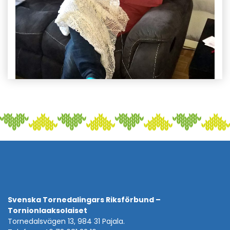
Svenska Tornedalingars Riksförbund –
Tornionlaaksolaiset
Tornedalsvägen 13, 984 31 Pajala.