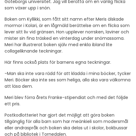
Göteborgs universitet. Jag vill berätta om en vanlig flicka
som växer upp i snön.
Boken om Kyllikki, som fått sitt namn efter Meris älskade
mormor i Kolari, är en lågmäld berättelse om en flicka som
lever sitt liv vid gränsen. Hon upplever norrsken, laviner och
mister sin fina träsked en vinterdag under snömassorna.
Meri har illustrerat boken själv med enkla ibland lite
collageliknande teckningar.
Här finns också plats för barnens egna teckningar.
-Man ska inte vara rädd för att kladda i mina böcker, tycker
Meri. Böcker ska inte ses som heliga, alla ska vara välkomna
att läsa dem.
Meri blev förra årets Franke-stipendiat och med det följde
ett pris.
Postkodlotteriet har gjort det möjligt att göra boken
tillgänglig för alla barn som har meänkieli som modersmål
eller andraspråk och boken ska delas ut i skolor, bokbussar
och på bibliotek i Tornedalen.