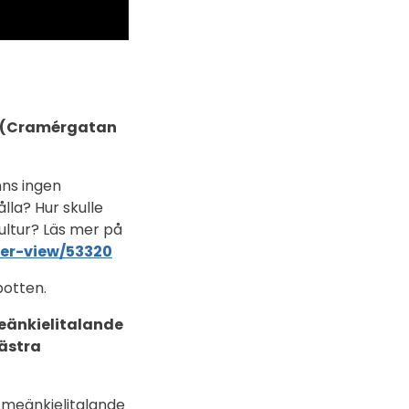
an (Cramérgatan
nns ingen
lla? Hur skulle
kultur? Läs mer på
ser-view/53320
otten.
meänkielitalande
Västra
 meänkielitalande