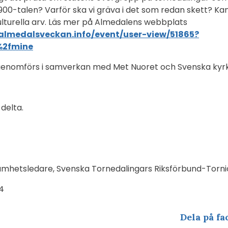
900-talen? Varför ska vi gräva i det som redan skett? 
tt kulturella arv. Läs mer på Almedalens webbplats
almedalsveckan.info/event/user-view/51865?
%2fmine
nomförs i samverkan med Met Nuoret och Svenska kyr
 delta.
amhetsledare, Svenska Tornedalingars Riksförbund-Torni
4
Dela på fa