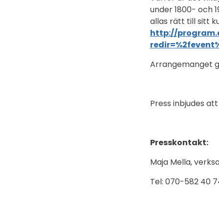
under 1800- och 1
allas rätt till si
http://program.
redir=%2fevent
Arrangemanget ge
Press inbjudes att
Presskontakt:
Maja Mella, verks
Tel: 070-582 40 7