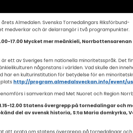
 årets Almedalen. Svenska Tornedalingars Riksförbund-
et medverkar och är delarrangör i två programpunkter.
l 16.00-17.00 Mycket mer meänkieli, Norrbottensaren
är ett av Sveriges fem nationella minoritetsspråk. Det fi
nkielikulturen någonstans i världen. Vad skulle den innehå
 har en kulturinstitution för betydelse för en minoritets
plats
http://program.almedalsveckan.info/event/u
nomförs i samverkan med Met Nuoret och Region Norrb
 11.15-12.00 Statens övergrepp på tornedalingar och 
okänd del
av svensk historia
, S:ta Maria domkyrka, 
tigt att prata om statens övergrepp på tornedalingar och