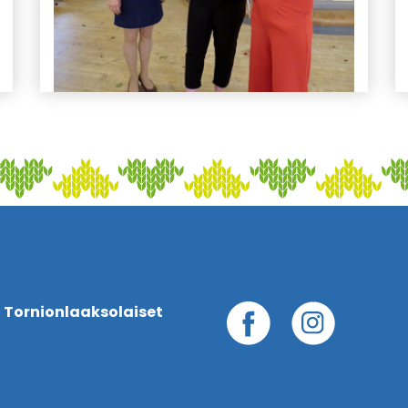
 Tornionlaaksolaiset