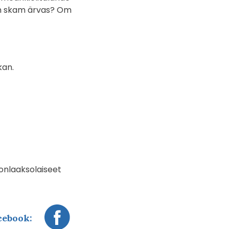
Kan skam ärvas? Om
kan.
onlaaksolaiseet
cebook: