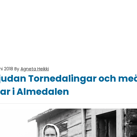
ni 2018
By
Agneta Heikki
judan Tornedalingar och meä
r i Almedalen