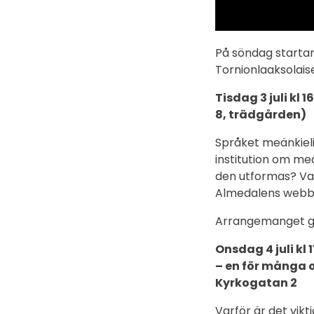
På söndag startar
Tornionlaaksolais
Tisdag 3 juli k
8, trädgården)
Språket meänkieli 
institution om meä
den utformas? Vad
Almedalens webb
Arrangemanget ge
Onsdag 4 juli kl
– en för många 
Kyrkogatan 2
Varför är det vik