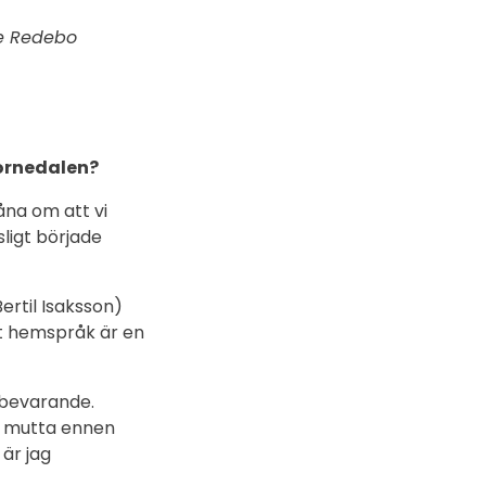
ne Redebo
 Tornedalen?
åna om att vi
sligt började
ertil Isaksson)
tt hemspråk är en
 bevarande.
ta mutta ennen
är jag