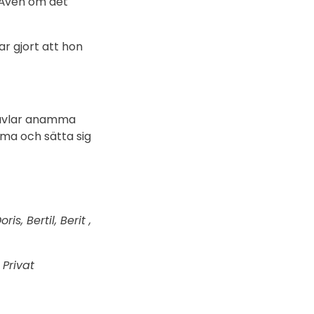
. Även om det
r gjort att hon
 jävlar anamma
mma och sätta sig
s, Bertil, Berit ,
Privat