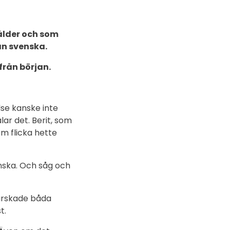
 ålder och som
än svenska.
från början.
se kanske inte
lar det. Berit, som
om flicka hette
nska. Och såg och
härskade båda
t.