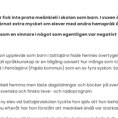
fick inte prata meänkieli i skolan som barn. I vuxen
värnat extra mycket om elever med andra hemspråk 
som en vinnare i något som egentligen var negativt 
on upplevde som barn i Sattajärvi hade hennes övertygel
t all språkkunskap är en tillgång oavsett hur många som ta
xt i Pentäsjärvi (Pajala kommun) som en av fyra syskon. S
kieli hemma men läste dagstidningar och böcker på sve
 svenska och finska teve- och radioprogram.
ny elev vid Sattajärviskolan tyckte hon själv att hon be
u efteråt har hon förstått att meänkieli ändå var starkas