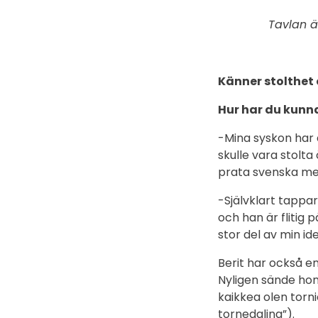
Tavlan ä
Känner stolthet 
Hur har du kunnat
-Mina syskon har 
skulle vara stolta
prata svenska me
-Självklart tappar
och han är flitig
stor del av min ide
Berit har också e
Nyligen sände hon
kaikkea olen torn
tornedaling”).