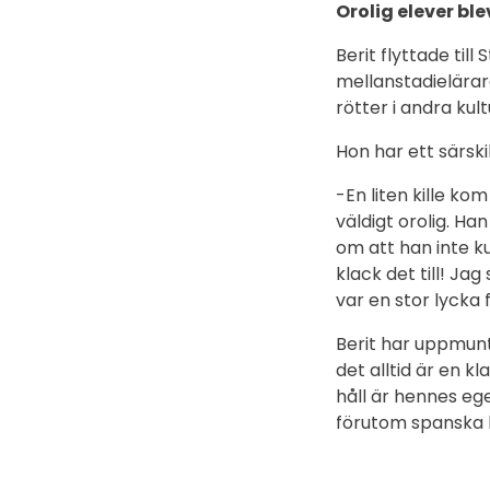
Orolig elever ble
Berit flyttade til
mellanstadielärar
rötter i andra kult
Hon har ett särski
-En liten kille ko
väldigt orolig. H
om att han inte ku
klack det till! Ja
var en stor lycka
Berit har uppmunt
det alltid är en 
håll är hennes eg
förutom spanska 