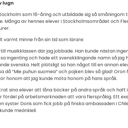
v lugn
l Stockholm som 16-åring och utbildade sig så småningom ti
e. Många av hennes elever i Stockholmsområdet och Flen
urer.
lt varmt minne från sin tid som lärare:
m till musikklassen där jag jobbade. Han kunde nästan ing
an sa ingenting och hade ett svenskklingande namn så jag 
nde svenska. Helt plötsligt sa han något till en annan ele
g sa då ”Mie puhun suomea” och pojken blev så glad! Oron 
 för honom att jag kunde möta honom på hans språk.
rat sina elever att låna böcker på andra språk och haft i
klar fördel på arbetsmarknaden att vara flerspråkig. Ett 
en syster Doris som fick jobb på finska ambassaden i Chile
kunde meänkieli.