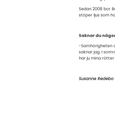
Sedan 2008 bor Ber
stöper ljus som ho
Saknar du någon
-Samhörigheten och
saknar jag. I somr
har ju mina rötter 
Susanne Redebo