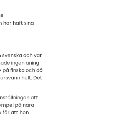
ll
 har haft sina
en svenska och var
hade ingen aning
v på finska och då
försvann helt. Det
nställningen att
exempel på nära
 för att hon