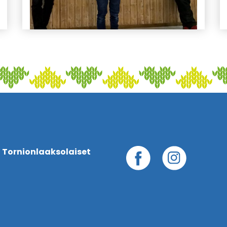
 Tornionlaaksolaiset