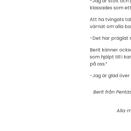
-Jag är stolt och 
klassades som ett
Att ha tvingats t
värnat om alla b
-Det har präglat m
Berit känner också
som hjälpt till i
på oss.”
-Jag är glad över 
Berit från Pentäs
Alla 