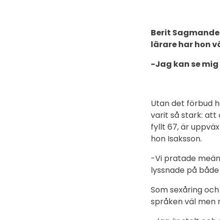
Berit Sagmander 
lärare har hon 
-Jag kan se mig 
Utan det förbud h
varit så stark: at
fyllt 67, är uppvä
hon Isaksson.
-Vi pratade meän
lyssnade på både
Som sexåring och 
språken väl men n