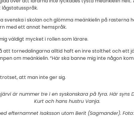
glad över att lärarna inte lyckades tysta meänkielin helt
 lågstatusspråk.
ala svenska i skolan och glömma meänkielin på rasterna ha
arn med ett annat hemspråk.
ig väldigt mycket i rollen som lärare.
 att tornedalingarna alltid haft en inre stolthet och ett
 kampen om meänkielin. ”Här ska banne mig inte någon ko
trotset, att man inte ger sig.
järvi är nummer tre i en syskonskara på fyra. Här syns Dori
Kurt och hans hustru Vanja.
med efternamnet Isaksson utom Berit (Sagmander). Foto: 