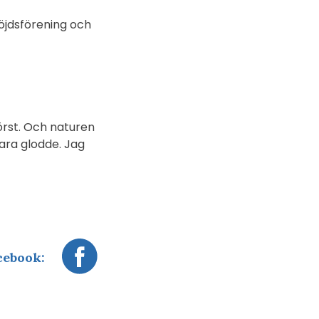
löjdsförening och
först. Och naturen
bara glodde. Jag
cebook: