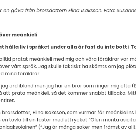
r en gåva från brorsdottern Elina Isaksson. Foto: Susan
över meänkieli
 hålla liv i språket under alla år fast du inte bott i
alltid pratat meänkieli med mig och våra föräldrar var m
 över vårt språk. Jag skulle faktiskt ha skämts om jag plöt
d mina föräldrar.
 jag ord ibland men jag har en bror som ringer mig ofta (B
 på att prata meänkieli, så det kommer snabbt tillbaka. Mi
ntitet.
n brorsdotter, Elina Isaksson, som vurmar för meänkielins
 en tavla till sin faster med uttrycket ”Olen monta asioi
ionlaaksolainen” (”Jag är många saker men främst av allt 