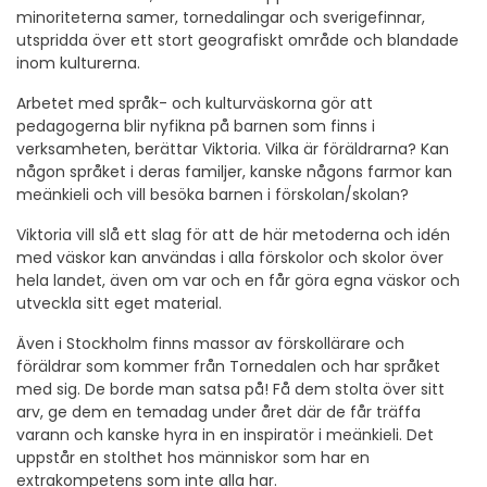
minoriteterna samer, tornedalingar och sverigefinnar,
utspridda över ett stort geografiskt område och blandade
inom kulturerna.
Arbetet med språk- och kulturväskorna gör att
pedagogerna blir nyfikna på barnen som finns i
verksamheten, berättar Viktoria. Vilka är föräldrarna? Kan
någon språket i deras familjer, kanske någons farmor kan
meänkieli och vill besöka barnen i förskolan/skolan?
Viktoria vill slå ett slag för att de här metoderna och idén
med väskor kan användas i alla förskolor och skolor över
hela landet, även om var och en får göra egna väskor och
utveckla sitt eget material.
Även i Stockholm finns massor av förskollärare och
föräldrar som kommer från Tornedalen och har språket
med sig. De borde man satsa på! Få dem stolta över sitt
arv, ge dem en temadag under året där de får träffa
varann och kanske hyra in en inspiratör i meänkieli. Det
uppstår en stolthet hos människor som har en
extrakompetens som inte alla har.