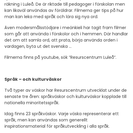
räkning i Luleå. De är riktade till pedagoger i förskolan men
kan likaväl användas av föräldrar. Filmerna ger tips på hur
man kan leka med språk och lära sig nya ord.
Även modersmålsstödjare i meänkieli har tagit fram filmer
som går att använda i förskolor och i hemmen. Där handlar
det om att samla ord, att prata, börja använda orden i
vardagen, byta ut det svenska …
Filmerna finns på youtube, sök ”Resurscentrum Luleå”.
Språk – och kulturväskor
Två typer av väskor har Resurscentrum utvecklat under de
senaste tre åren: språkväskor och kulturväskor kopplade till
nationella minoritetsspråk.
Idag finns 23 språkväskor. Varje väska representerar ett
språk, men kan användas som generellt
inspirationsmaterial för språkutveckling i alla språk.