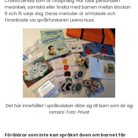
Charlottendal som är tvåspråkig. Här talar personalen
meänkieli, samiska eller finska med barnen mellan klockan
9 och 15 varje dag. Deras metoder är omtalade och
förankrade via språkforskaren Leena Huss.
Det här innehållet i språkväskan riktar sig till barn som lär sig
romani. Foto: Privat
Föräldrar som inte kan språket även om barnet får