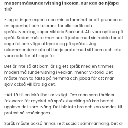
modersmålsundervisning i skolan, hur kan de hjälpa
till?
-Jag är ingen expert men min erfarenhet är att grunden är
en öppenhet och tolerans för alla språk och
språkutveckling, säger Viktoria Björklund. Att vara nyfiken på
språk. Sedan måste man också jobba med sin rädsla för att
säga fel och våga uttrycka sig på språket. Jag
rekommenderar alla att börja prata med sitt barn och inte
vara rädd för att säga fel.
Det är inte så att barn lär sig ett språk med en timmes
modersmålsundervisning i veckan, menar Viktoria. Det
måste man ta fasta på hemma och jobba för att man
själv också vill lära sig det.
-Att få till en lekfullhet är viktigt. Om man som förälder
fokuserar för mycket på språkutveckling så kan barnet
uppleva det som tvång. Det blir inte bra och kan vändas till
protest så småningom.
Språk måste också finnas i ett socialt sammanhang. Det är