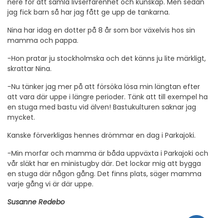
nere för att samla livserfarenhet och kunskap. Men sedan
jag fick barn så har jag fått ge upp de tankarna.
Nina har idag en dotter på 8 år som bor växelvis hos sin
mamma och pappa.
-Hon pratar ju stockholmska och det känns ju lite märkligt,
skrattar Nina.
-Nu tänker jag mer på att försöka lösa min längtan efter
att vara där uppe i längre perioder. Tänk att till exempel ha
en stuga med bastu vid älven! Bastukulturen saknar jag
mycket.
Kanske förverkligas hennes drömmar en dag i Parkajoki.
-Min morfar och mamma är båda uppväxta i Parkajoki och
vår släkt har en ministugby där. Det lockar mig att bygga
en stuga där någon gång. Det finns plats, säger mamma
varje gång vi är där uppe.
Susanne Redebo