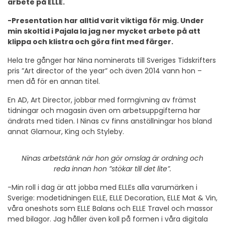
arbete på ELLE.
-Presentation har alltid varit viktiga för mig. Under
min skoltid i Pajala la jag ner mycket arbete på att
klippa och klistra och göra fint med färger.
Hela tre gånger har Nina nominerats till Sveriges Tidskrifters
pris ”Art director of the year” och även 2014 vann hon –
men då för en annan titel.
En AD, Art Director, jobbar med formgivning av främst
tidningar och magasin även om arbetsuppgifterna har
ändrats med tiden. I Ninas cv finns anställningar hos bland
annat Glamour, King och Styleby.
Ninas arbetstänk när hon gör omslag är ordning och
reda
innan hon ”stökar till det lite”.
-Min roll i dag är att jobba med ELLEs alla varumärken i
Sverige: modetidningen ELLE, ELLE Decoration, ELLE Mat & Vin,
våra oneshots som ELLE Balans och ELLE Travel och massor
med bilagor. Jag håller även koll på formen i våra digitala