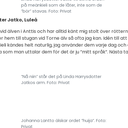
på meänkieli som de låter, inte som de
”bör” stavas. Foto: Privat
er Jatko, Luleå
id älven i Anttis och har alltid känt mig stolt över röttern
hem till stugan vid Torne älv så ofta jag kan. Idén till att
eli kändes helt naturlig, jag använder dem varje dag och 
va som man uttalar dem för det är ju ”mitt språk”. Nästa 
”Nå niin” står det på Linda Harrysdotter
Jatkos arm. Foto: Privat
Johanna Lantto älskar ordet ”huija”. Foto:
Privat