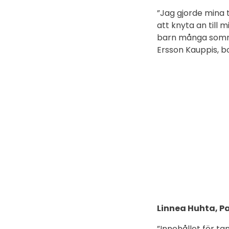
”Jag gjorde mina t
att knyta an till
barn många somrar
Ersson Kauppis, 
Linnea Huhta, P
”Innehållet för tan