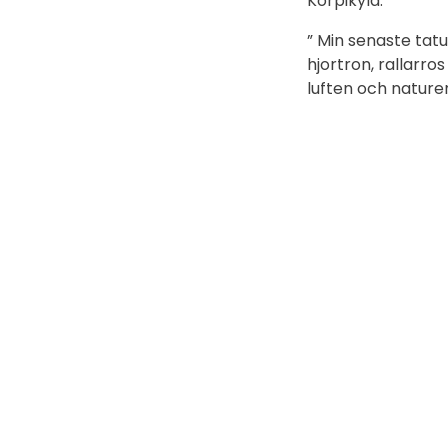
Korpikylä.
” Min senaste tatue
hjortron, rallarros
luften och nature