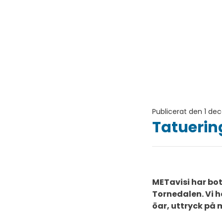
Publicerat den 1 d
Tatuerin
METavisi har bot
Tornedalen. Vi h
öar, uttryck på