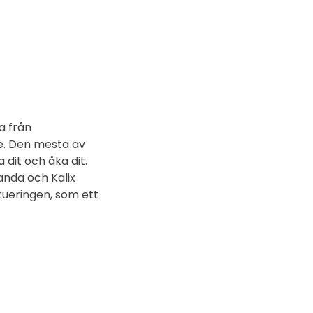
a från
e. Den mesta av
 dit och åka dit.
nda och Kalix
tueringen, som ett