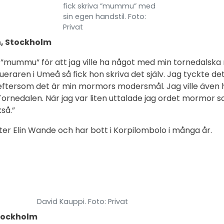
fick skriva ”mummu” med
sin egen handstil. Foto:
Privat
n, Stockholm
 ”mummu” för att jag ville ha något med min tornedalsk
ueraren i Umeå så fick hon skriva det själv. Jag tyckte det
eftersom det är min mormors modersmål. Jag ville även h
 Tornedalen. När jag var liten uttalade jag ordet mormo
kså.”
er Elin Wande och har bott i Korpilombolo i många år.
David Kauppi. Foto: Privat
tockholm