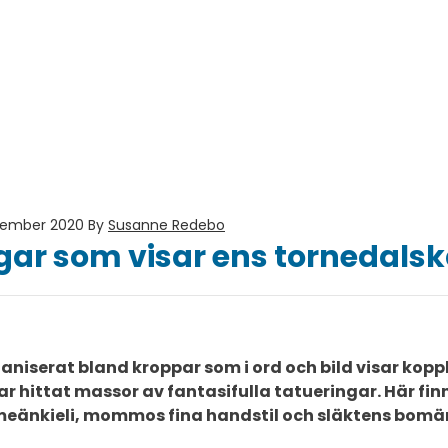
ecember 2020
By
Susanne Redebo
gar som visar ens tornedalsk
aniserat bland kroppar som i ord och bild visar koppl
ar hittat massor av fantasifulla tatueringar. Här finn
 meänkieli, mommos fina handstil och släktens bomä