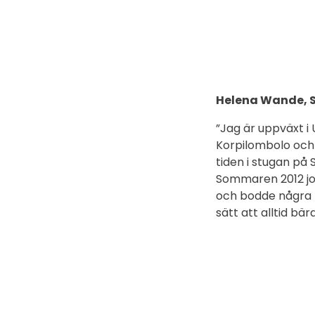
Helena Wande, 
”Jag är uppväxt i
Korpilombolo och
tiden i stugan på 
Sommaren 2012 jo
och bodde några m
sätt att alltid bä