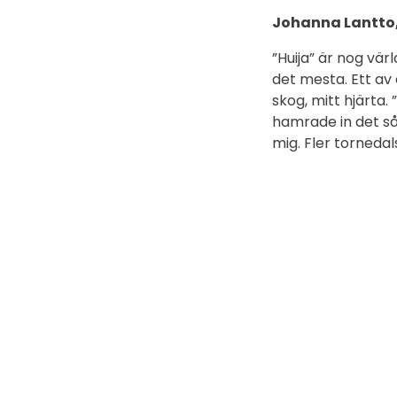
Johanna Lantto
”Huija” är nog vä
det mesta. Ett av
skog, mitt hjärta.
hamrade in det så
mig. Fler tornedal