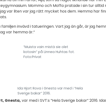
keygymnasium. Mommo och Moffa pratade i sin tur alltid
jag var liten var jag rätt mycket hos dem. Hemma har fin
lats.
a familjen invävd i tatueringen. Vart jag än går, är jag hem
jag var hemma är.”
”Muista vain mistä sie olet
kotosin” på Linnea Huhtas fot.
Foto:Privat
Ida Hjort Rova i Gnesta var med i ”Hela
Sverige bakar” 2016.
rt, Gnesta,
var med i SVT:s ”Hela Sverige bakar” 2016. Ida