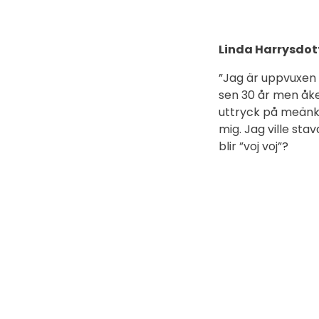
Linda Harrysdott
”Jag är uppvuxen v
sen 30 år men åker 
uttryck på meänki
mig. Jag ville sta
blir ”voj voj”?