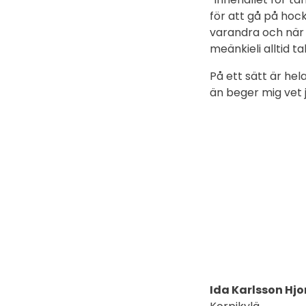
för att gå på hoc
varandra och när 
meänkieli alltid ta
På ett sätt är hel
än beger mig vet 
Ida Karlsson Hjo