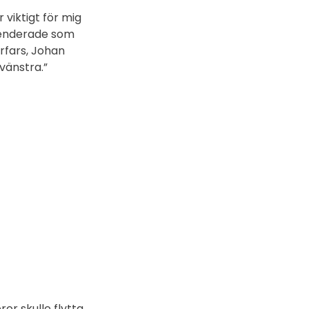
 viktigt för mig
spenderade som
rfars, Johan
vänstra.”
ror skulle flytta