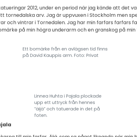
atueringar 2012, under en period när jag kände att det var
 mitt tornedalska arv. Jag är uppvuxen i Stockholm men 
 och vintrar i Tornedalen. Jag har min farfars farfars fa
bomärke på min högra underarm och en granskog på min 
Ett bomärke från en avlägsen tid finns
på David Kauppis arm. Foto: Privat
Linnea Huhta i Pajala plockade
upp ett uttryck från hennes
”äijä” och tatuerade in det på
foten.
ajala
karna till min farfar, Äijä, som sa något liknande när min b