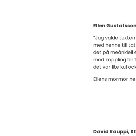
Ellen Gustafsso
”Jag valde texten
med henne till tat
det på meänkieli 
med koppling till
det var lite kul oc
Ellens mormor het
David Kauppi, S