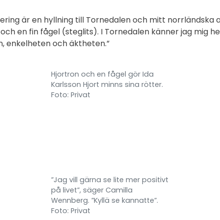
ring är en hyllning till Tornedalen och mitt norrländska a
 och en fin fågel (steglits). I Tornedalen känner jag mig h
n, enkelheten och äktheten.”
Hjortron och en fågel gör Ida
Karlsson Hjort minns sina rötter.
Foto: Privat
”Jag vill gärna se lite mer positivt
på livet”, säger Camilla
Wennberg. ”Kyllä se kannatte”.
Foto: Privat