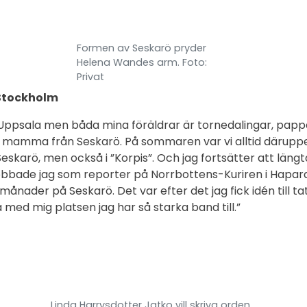
Formen av Seskarö pryder
Helena Wandes arm. Foto:
Privat
Stockholm
 Uppsala men båda mina föräldrar är tornedalingar, papp
 mamma från Seskarö. På sommaren var vi alltid därupp
Seskarö, men också i ”Korpis”. Och jag fortsätter att längta
bbade jag som reporter på Norrbottens-Kuriren i Hapara
ånader på Seskarö. Det var efter det jag fick idén till ta
ra med mig platsen jag har så starka band till.”
Linda Harrysdotter Jatko vill skriva orden