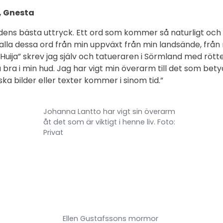
, Gnesta
rldens bästa uttryck. Ett ord som kommer så naturligt och 
 alla dessa ord från min uppväxt från min landsände, från
 ”Huija” skrev jag själv och tatueraren i Sörmland med rött
 bra i min hud. Jag har vigt min överarm till det som bet
ska bilder eller texter kommer i sinom tid.”
Johanna Lantto har vigt sin överarm
åt det som är viktigt i henne liv. Foto:
Privat
Ellen Gustafssons mormor