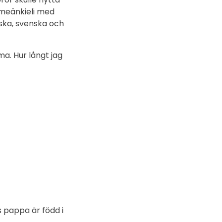
 meänkieli med
ska, svenska och
ma. Hur långt jag
s pappa är född i