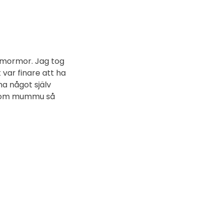
a mormor. Jag tog
 var finare att ha
a något själv
r som mummu så