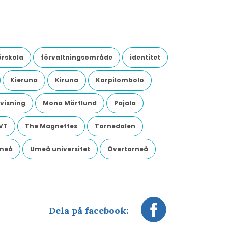
örskola
förvaltningsområde
identitet
Kieruna
Kiruna
Korpilombolo
visning
Mona Mörtlund
Pajala
VT
The Magnettes
Tornedalen
meå
Umeå universitet
Övertorneå
Dela på facebook: