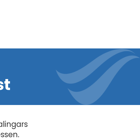
st
alingars
essen.