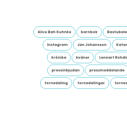
Alice Bah Kuhnke
barnbok
Bastubale
Instagram
Jan Johansson
Katar
krönika
kväner
Lennart Rohdi
pressinbjudan
pressmeddelande
tornedaling
tornedalingar
torne