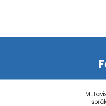
F
METavis
språk