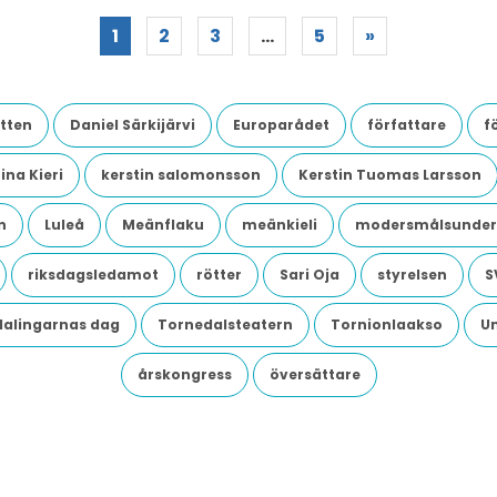
1
2
3
…
5
»
tten
Daniel Särkijärvi
Europarådet
författare
f
ina Kieri
kerstin salomonsson
Kerstin Tuomas Larsson
n
Luleå
Meänflaku
meänkieli
modersmålsunder
riksdagsledamot
rötter
Sari Oja
styrelsen
S
dalingarnas dag
Tornedalsteatern
Tornionlaakso
U
årskongress
översättare