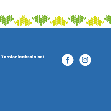
 Tornionlaaksolaiset