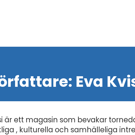
örfattare:
Eva Kvi
i är ett magasin som bevakar torned
liga , kulturella och samhälleliga intr