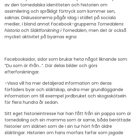
av den tornedalska identiteten och historien om
assimilering och språkligt förtryck som kommer sen,
saknas. Diskussionerna pågår idag i stället på sociala
medier, i bland annat Facebook-grupperna
Tornedalens
historia
och
Släktforskning i Tornedalen
, men det är också
mycket aktivitet på byarnas egna
Facebooksidor, sidor som brukar heta något liknande som
”Du som är ifrån…”. Där delas bilder och görs
efterforskningar.
–Vissa vill ha mer detaljerad information om deras
förfäders byar och släktskap, andra mer grundläggande
information om till exempel jordbruket och skogsskötseln
för flera hundra år sedan.
Sitt eget historieintresse har han fått från sin pappa som är
tornedaling och sin mamma som är same, båda berättade
historier om släkten som de i sin tur hört från äldre
släktingar. Historien om hans morfars farfar som jagade