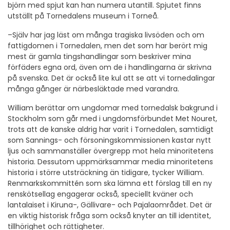
björn med spjut kan han numera utantill. Spjutet finns
utställt på Tornedalens museum i Torneå.
–Själv har jag läst om många tragiska livsöden och om
fattigdomen i Tornedalen, men det som har berört mig
mest är gamla tingshandlingar som beskriver mina
förfäders egna ord, även om de i handlingarna är skrivna
på svenska. Det är också lite kul att se att vi tornedalingar
många gånger är närbesläktade med varandra.
William berättar om ungdomar med tornedalsk bakgrund i
Stockholm som går med i ungdomsförbundet Met Nouret,
trots att de kanske aldrig har varit i Tornedalen, samtidigt
som Sannings- och försoningskommissionen kastar nytt
ljus och sammanställer övergrepp mot hela minoritetens
historia. Dessutom uppmärksammar media minoritetens
historia i större utsträckning än tidigare, tycker William.
Renmarkskommittén som ska lämna ett förslag till en ny
renskötsellag engagerar också, speciellt kväner och
lantalaiset i Kiruna-, Gällivare- och Pajalaområdet. Det är
en viktig historisk fråga som också knyter an till identitet,
tillhörighet och rättigheter.