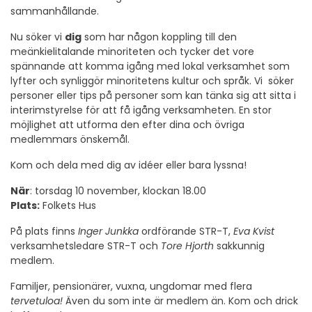
sammanhållande.
Nu söker vi
dig
som har någon koppling till den
meänkielitalande minoriteten och tycker det vore
spännande att komma igång med lokal verksamhet som
lyfter och synliggör minoritetens kultur och språk. Vi söker
personer eller tips på personer som kan tänka sig att sitta i
interimstyrelse för att få igång verksamheten. En stor
möjlighet att utforma den efter dina och övriga
medlemmars önskemål.
Kom och dela med dig av idéer eller bara lyssna!
När
: torsdag 10 november, klockan 18.00
Plats:
Folkets Hus
På plats finns
Inger Junkka
ordförande STR-T,
Eva Kvist
verksamhetsledare STR-T och
Tore Hjorth
sakkunnig
medlem.
Familjer, pensionärer, vuxna, ungdomar med flera
tervetuloa!
Även du som inte är medlem än. Kom och drick