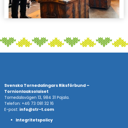
Svenska Tornedalingars Riksförbund –
Tornionlaaksolaiset
Tornedalsvägen 13, 984 31 Pajala.
Telefon: +46 73 081 32 16
E-post:
info@str-t.com
Integritetspolicy