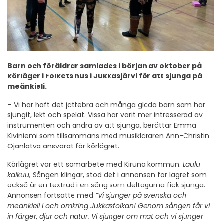
Barn och föräldrar samlades i början av oktober på
körläger i Folkets hus i Jukkasjärvi för att sjunga på
meänkieli.
– Vi har haft det jättebra och många glada barn som har
sjungit, lekt och spelat. Vissa har varit mer intresserad av
instrumenten och andra av att sjunga, berättar Emma
Kiviniemi som tillsammans med musikläraren Ann-Christin
Ojanlatva ansvarat för körlägret.
Körlägret var ett samarbete med Kiruna kommun.
Laulu
kaikuu,
Sången klingar, stod det i annonsen för lägret som
också är en textrad i en sång som deltagarna fick sjunga.
Annonsen fortsatte med
”Vi sjunger på svenska och
meänkieli i och omkring Jukkasfolkan! Genom sången får vi
in färger, djur och natur. Vi sjunger om mat och vi sjunger