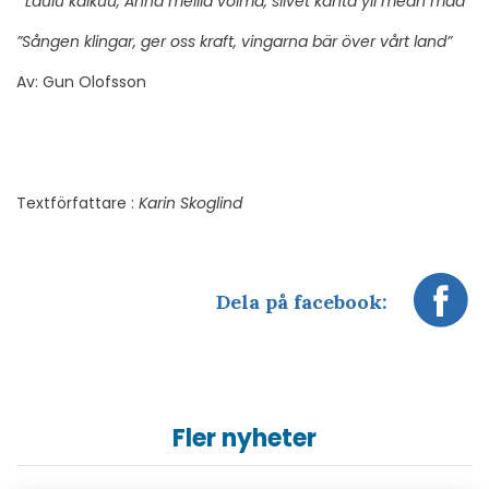
”Laulu kaikuu, Anna meillä voima, siivet kanta yli meän maa”
”Sången klingar, ger oss kraft, vingarna bär över vårt land”
Av: Gun Olofsson
Textförfattare :
Karin Skoglind
Dela på facebook:
Fler nyheter