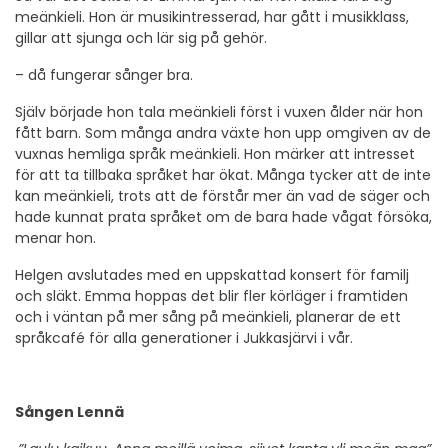
meänkieli. Hon är musikintresserad, har gått i musikklass,
gillar att sjunga och lär sig på gehör.
– då fungerar sånger bra.
Själv började hon tala meänkieli först i vuxen ålder när hon
fått barn. Som många andra växte hon upp omgiven av de
vuxnas hemliga språk meänkieli. Hon märker att intresset
för att ta tillbaka språket har ökat. Många tycker att de inte
kan meänkieli, trots att de förstår mer än vad de säger och
hade kunnat prata språket om de bara hade vågat försöka,
menar hon.
Helgen avslutades med en uppskattad konsert för familj
och släkt. Emma hoppas det blir fler körläger i framtiden
och i väntan på mer sång på meänkieli, planerar de ett
språkcafé för alla generationer i Jukkasjärvi i vår.
Sången Lennä