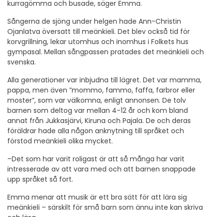
kurragömma och busade, säger Emma.
Sångerna de sjöng under helgen hade Ann-Christin
Ojanlatva översatt till meänkieli. Det blev också tid för
korvgrillning, lekar utomhus och inomhus i Folkets hus
gympasal. Mellan sångpassen pratades det meänkieli och
svenska.
Alla generationer var inbjudna till lägret. Det var mamma,
pappa, men även ”mommo, fammo, faffa, farbror eller
moster”, som var välkomna, enligt annonsen. De tolv
barnen som deltog var mellan 4-12 år och kom bland
annat från Jukkasjärvi, Kiruna och Pajala. De och deras
föräldrar hade alla någon anknytning till språket och
förstod meänkieli olika mycket.
–Det som har varit roligast är att så många har varit
intresserade av att vara med och att barnen snappade
upp språket så fort.
Emma menar att musik är ett bra sätt för att lära sig
meänkieli – särskilt för små barn som ännu inte kan skriva