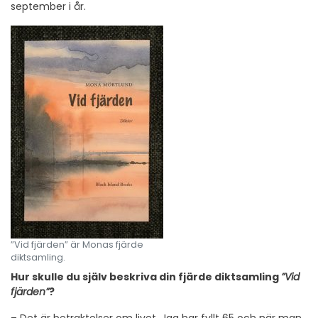
september i år.
”Vid fjärden” är Monas fjärde
diktsamling.
Hur skulle du själv beskriva din fjärde diktsamling
”Vid
fjärden”
?
– Det är betraktelser om livet. Jag har fyllt 65 och när man