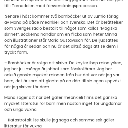
till i Tornedalen med försvenskningsprocessen.
Senare i höst kommer två barnböcker ut av Lumio förlag
av Mona på både meänkieli och svenska. Det är berättelser
som Sveriges radio beställt till något som kallas ”Magiska
skrinet”. Böckerna handlar om en flicka som heter Minna
och illustrationer står Maria Gustavsson för. De ljudsattes
för några år sedan och nu är det alltså dags att se dem i
tryckt form.
– Barnböcker är roliga att skriva. De knyter ihop mina yrken,
jag har ju i många år jobbat som förskollärare. Jag har
också ganska mycket minnen från hur det var när jag var
barn, det är som att glänta på en dörr till sin egen uppväxt
när jag skriver för dem.
Mona säger att när det gäller meänkieli finns det ganska
mycket litteratur för barn men nästan inget för ungdomar
och unga vuxna.
– Katastrofalt lite skulle jag säga och samma sak gäller
litteratur för vuxna.