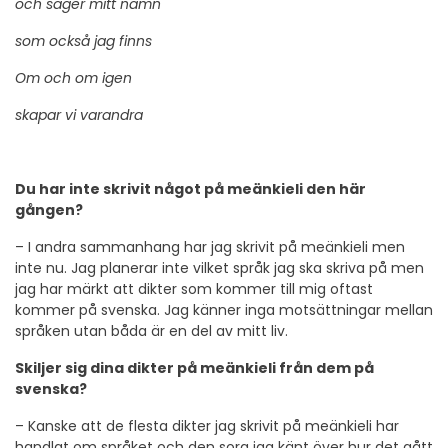
och säger mitt namn
som också jag finns
Om och om igen
skapar vi varandra
Du har inte skrivit något på meänkieli den här
gången?
– I andra sammanhang har jag skrivit på meänkieli men
inte nu. Jag planerar inte vilket språk jag ska skriva på men
jag har märkt att dikter som kommer till mig oftast
kommer på svenska. Jag känner inga motsättningar mellan
språken utan båda är en del av mitt liv.
Skiljer sig dina dikter på meänkieli från dem på
svenska?
– Kanske att de flesta dikter jag skrivit på meänkieli har
handlat om språket och den sorg jag känt över hur det gått