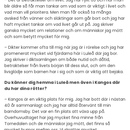
blir äldre så får man tankar om vad som är viktigt i livet och
vad man vill prioritera. Men man får också ta många
avsked från vänner och släktingar som går bort och jag har
haft mycket tankar om vad livet går ut på. Jag skriver
ganska mycket om relationer och om människor jag mött
och som betytt mycket för mig.
– Dikter kommer ofta till mig när jag är i rörelse och jag har
promenerat mycket vid fjärdarna här i Luleå där jag bor.
Jag skriver i diktsamlingen om både nutid och dåtid,
betraktelser från livets början till dess slut, och om den
livsglädje som barnen har i sig och som är viktig att bejaka.
Du känner dig hemma i Luleå men även i Kangos där
du har dina rötter?
– Kangos är en viktig plats för mig. Jag har bott där i nästan
40 år sammanlagt och jag har alltid återvänt till min
barndomsby. Det var en fin plats att växa upp på.
Överhuvudtaget har jag mycket fina minne från
Tornedalen och de människor jag mött, det finns så
mycket humor mellan oss. Vi skrattar mycket.