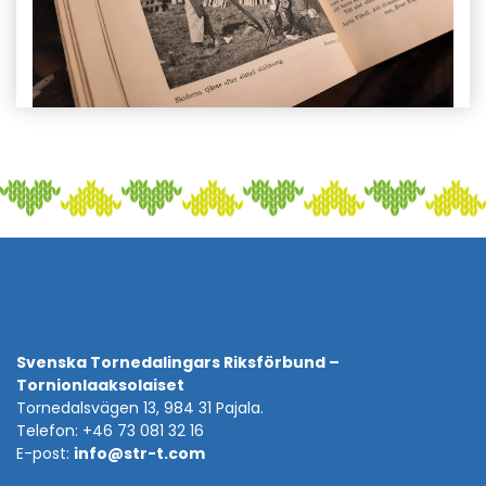
Svenska Tornedalingars Riksförbund –
Tornionlaaksolaiset
Tornedalsvägen 13, 984 31 Pajala.
Telefon: +46 73 081 32 16
E-post:
info@str-t.com