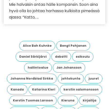
Mie halvaisin antaa hälle kompansin. Soon aina
hyvä olla ko johtaa harhassa kulkioita pimeässä
ajassa. ”Katto, ...
Alice Bah Kuhnke
Bengt Pohjanen
Daniel Särkijärvi
debatti
esikoulu
hallintoalue
Jan Johansson
Johanna Nordblad Sirkka
johtokunta
juuret
Kanada
Katarina Kieri
kerstin salomonsson
Kerstin Tuomas Larsson
Kieruna
kirjailija