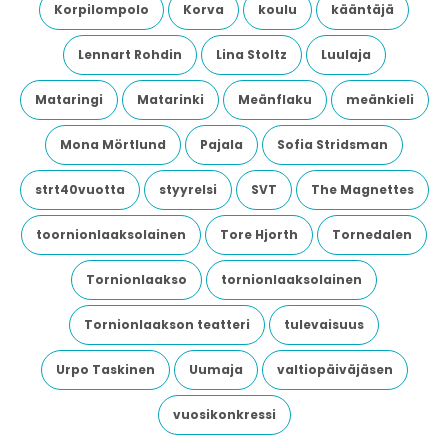
Korpilompolo
Korva
koulu
kääntäjä
Lennart Rohdin
Lina Stoltz
Luulaja
Mataringi
Matarinki
Meänflaku
meänkieli
Mona Mörtlund
Pajala
Sofia Stridsman
strt40vuotta
styyrelsi
SVT
The Magnettes
toornionlaaksolainen
Tore Hjorth
Tornedalen
Tornionlaakso
tornionlaaksolainen
Tornionlaakson teatteri
tulevaisuus
Urpo Taskinen
Uumaja
valtiopäiväjäsen
vuosikonkressi