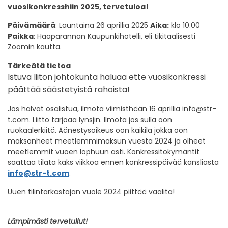
vuosikonkresshiin 2025, tervetuloa!
Päivämäärä
: Launtaina 26 aprillia 2025
Aika:
klo 10.00
Paikka
: Haaparannan Kaupunkihotelli, eli tikitaalisesti
Zoomin kautta.
Tärkeätä tietoa
Istuva liiton johtokunta haluaa ette vuosikonkressi
päättää säästetyistä rahoista!
Jos halvat osalistua, ilmota viimisthään 16 aprillia
info@str-
t.com
. Liitto tarjoaa lynsjin. Ilmota jos sulla oon
ruokaalerkiitä. Äänestysoikeus oon kaikila jokka oon
maksanheet meetlemmimaksun vuesta 2024 ja olheet
meetlemmit vuoen lophuun asti. Konkressitokymäntit
saattaa tilata kaks viikkoa ennen konkressipäivää kansliasta
info@str-t.com
.
Uuen tilintarkastajan vuole 2024 piittää vaalita!
Lämpimästi tervetullut!