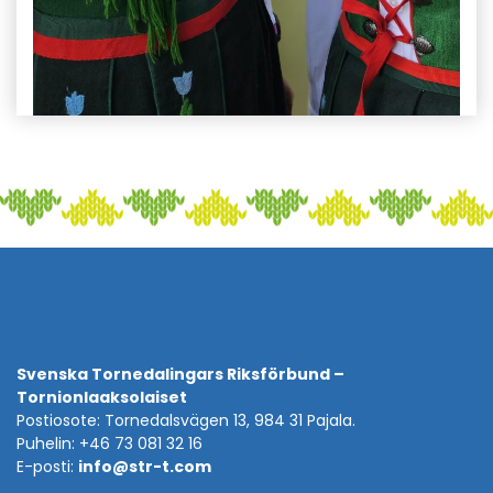
Svenska Tornedalingars Riksförbund –
Tornionlaaksolaiset
Postiosote: Tornedalsvägen 13, 984 31 Pajala.
Puhelin: +46 73 081 32 16
E-posti:
info@str-t.com