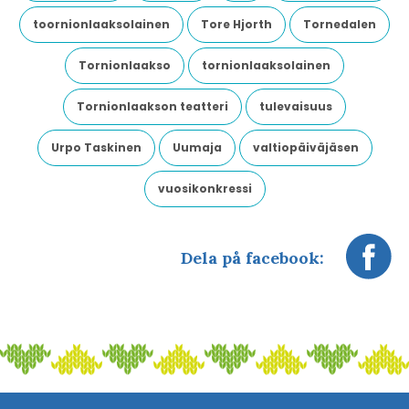
toornionlaaksolainen
Tore Hjorth
Tornedalen
Tornionlaakso
tornionlaaksolainen
Tornionlaakson teatteri
tulevaisuus
Urpo Taskinen
Uumaja
valtiopäiväjäsen
vuosikonkressi
Dela på facebook: