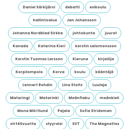
Daniel Särkijärvi
debatti
esikoulu
hallintoalue
Jan Johansson
Johanna Nordblad Sirkka
johtokunta
juuret
Kanada
Katarina Kieri
kerstin salomonsson
Kerstin Tuomas Larsson
Kieruna
kirjailija
Korpilompolo
Korva
koulu
kääntäjä
Lennart Rohdin
Lina Stoltz
Luulaja
Mataringi
Matarinki
Meänflaku
meänkieli
Mona Mörtlund
Pajala
Sofia Stridsman
strt40vuotta
styyrelsi
SVT
The Magnettes