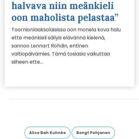
halvava niin meänkieli
oon maholista pelastaa”
Toornionlaaksolaisissa oon monela kova halu
ette meänkieli säilyis elävännä kielenä,
sannoo Lennart Rohdin, entinen
valtiopäivämies. Tämä tosiasia vaikuttaa
siiheen ette…
Alice Bah Kuhnke
Bengt Pohjanen