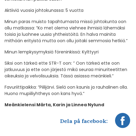
Aktiiviä vuosia johtokunassa: 5 vuotta
Minun paras muisto tapahtumasta missä johtokunta oon
ollu matkassa: ”Ko met olema viehnee ihmisiä lähemäksi
toisia ja luohnee uusia yhtheistöitä. En halva mainita
mithään erityistä mutta oon ollu joitaki semmosia hetkiä.”
Minun lempkysymyksiä föreninkissä: Kylttyyri
Siksi oon tärkeä ette STR-T oon: ” Oon tärkeä ette oon
jatkuvuus ja ette oon järjestö mikä seuraa minuriteetitten
oikeuksia ja velvolisuuksia. Tässä asiassa meänkieli.”
Favuriittipaikka: ”Piilijärvi. Sielä oon kaunis ja rauhalinen olla.
Huono mupiiliyhtheys oon kans hyvä.”
Meänkielensi Märta, Karin ja Linnea Nylund
Dela på facebook: