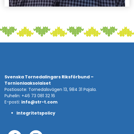
Svenska Tornedalingars Riksförbund –
Tornionlaaksolaiset
Postiosote: Tornedalsvägen 13, 984 31 Pajala.
Puhelin: +46 73 081 32 16
E-posti:
info@str-t.com
Integritetspolicy