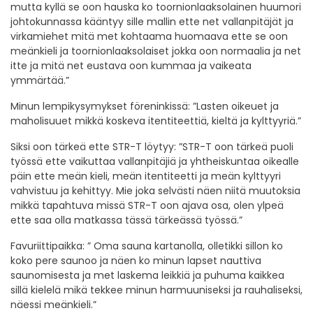
mutta kyllä se oon hauska ko toornionlaaksolainen huumori
johtokunnassa kääntyy sille mallin ette net vallanpitäjät ja
virkamiehet mitä met kohtaama huomaava ette se oon
meänkieli ja toornionlaaksolaiset jokka oon normaalia ja net
itte ja mitä net eustava oon kummaa ja vaikeata
ymmärtää.”
Minun lempikysymykset föreninkissä: ”Lasten oikeuet ja
maholisuuet mikkä koskeva itentiteettiä, kieltä ja kylttyyriä.”
Siksi oon tärkeä ette STR-T löytyy: ”STR-T oon tärkeä puoli
työssä ette vaikuttaa vallanpitäjiä ja yhtheiskuntaa oikealle
päin ette meän kieli, meän itentiteetti ja meän kylttyyri
vahvistuu ja kehittyy. Mie joka selvästi näen niitä muutoksia
mikkä tapahtuva missä STR-T oon ajava osa, olen ylpeä
ette saa olla matkassa tässä tärkeässä työssä.”
Favuriittipaikka: ” Oma sauna kartanolla, olletikki sillon ko
koko pere saunoo ja näen ko minun lapset nauttiva
saunomisesta ja met laskema leikkiä ja puhuma kaikkea
sillä kielelä mikä tekkee minun harmuuniseksi ja rauhaliseksi,
näessi meänkieli.”