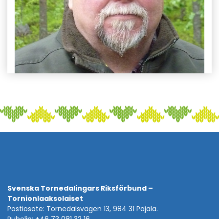
Svenska Tornedalingars Riksförbund –
Tornionlaaksolaiset
Postiosote: Tornedalsvägen 13, 984 31 Pajala.