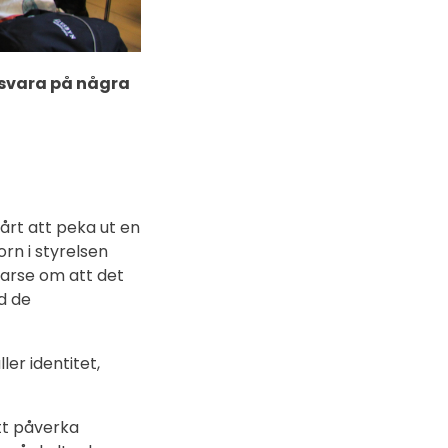
t svara på några
årt att peka ut en
rn i styrelsen
varse om att det
d de
ler identitet,
att påverka