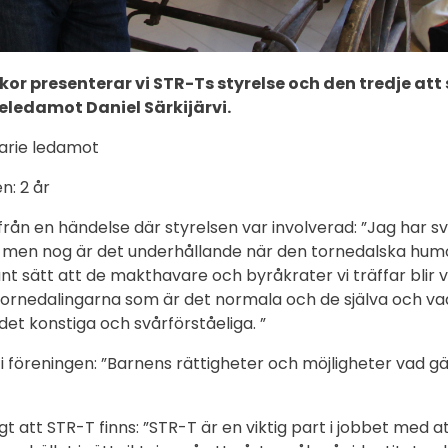
or presenterar vi STR-Ts styrelse och den tredje at
seledamot Daniel Särkijärvi.
narie ledamot
en: 2 år
från en händelse där styrelsen var involverad: ”Jag har sv
, men nog är det underhållande när den tornedalska humo
nt sätt att de makthavare och byråkrater vi träffar blir 
tornedalingarna som är det normala och de själva och va
et konstiga och svårförståeliga. ”
i föreningen: ”Barnens rättigheter och möjligheter vad gäl
igt att STR-T finns: ”STR-T är en viktig part i jobbet med 