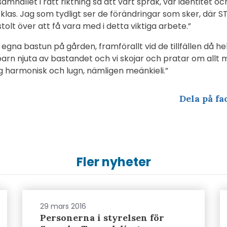
hället i rätt riktning så att vårt språk, vår identitet oc
klas. Jag som tydligt ser de förändringar som sker, där S
stolt över att få vara med i detta viktiga arbete.”
 egna bastun på gården, framförallt vid de tillfällen då he
arn njuta av bastandet och vi skojar och pratar om allt m
 harmonisk och lugn, nämligen meänkieli.”
Dela på fa
Fler nyheter
29 mars 2016
Personerna i styrelsen för