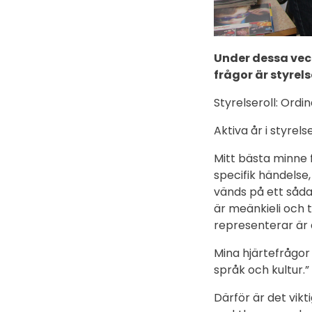
Under dessa veck
frågor är styrel
Styrelseroll: Ordi
Aktiva år i styrels
Mitt bästa minne 
specifik händelse
vänds på ett såda
är meänkieli och 
representerar är d
Mina hjärtefrågor 
språk och kultur.”
Därför är det vikt