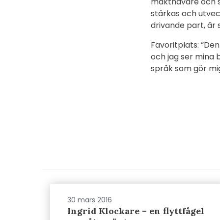
makthavare och sam
stärkas och utvec
drivande part, är 
Favoritplats: ”Den
och jag ser mina b
språk som gör mig
30 mars 2016
Ingrid Klockare – en flyttfågel