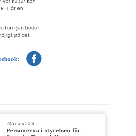
h vår kultur kan
TR-T är en
la familjen badar
öjligt på det
cebook:
24 mars 2016
Personerna i styrelsen för