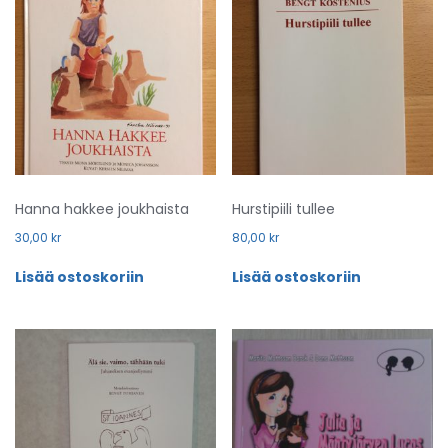
Hanna hakkee joukhaista
Hurstipiili tullee
30,00
kr
80,00
kr
Lisää ostoskoriin
Lisää ostoskoriin