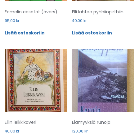
Eemelin eesotot (övers)
Elli lähtee pyhhiinpirthiin
95,00
kr
40,00
kr
Lisää ostoskoriin
Lisää ostoskoriin
Ellin leikkikaveri
Elämyyksiä runoja
40,00
kr
120,00
kr