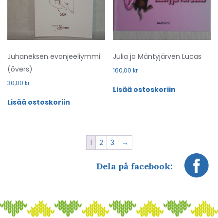
Juhaneksen evanjeeliymmi
Julia ja Mäntyjärven Lucas
(övers)
160,00
kr
30,00
kr
Lisää ostoskoriin
Lisää ostoskoriin
1
2
3
→
Dela på facebook: