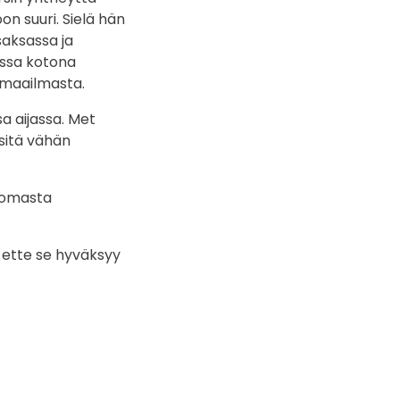
on suuri. Sielä hän
saksassa ja
issa kotona
 maailmasta.
a aijassa. Met
sitä vähän
a omasta
 ette se hyväksyy