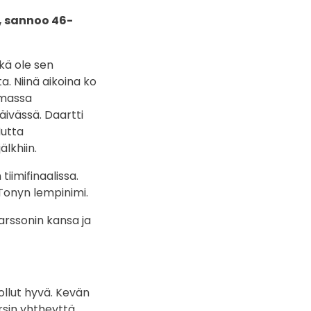
, sannoo 46-
kä ole sen
 Niinä aikoina ko
omassa
äivässä. Daartti
Mutta
lkhiin.
tiimifinaalissa.
 Tonyn lempinimi.
arssonin kansa ja
ollut hyvä. Kevän
arsin yhtheyttä