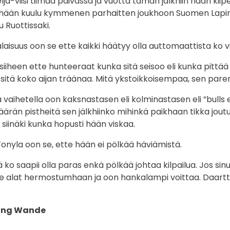
-viisi tiimaa päivässä ja vuotta tämän jälkhiin hään kiipe
e hään kuulu kymmenen parhaitten joukhoon Suomen Lapin r
 Ruottissaki.
laisuus oon se ette kaikki häätyy olla auttomaattista ko v
 siiheen ette hunteeraat kunka sitä seisoo eli kunka pittää
sitä koko aijan träänaa. Mitä ykstoikkoisempaa, sen pare
vaihetella oon kaksnastasen eli kolminastasen eli ”bulls e
äärän pistheitä sen jälkhiinko mihinkä paikhaan tikka jout
siinäki kunka hopusti hään viskaa.
onyla oon se, ette hään ei pölkää häviämistä.
ä ko saapii olla paras enkä pölkää johtaa kilpailua. Jos si
sie alat hermostumhaan ja oon hankalampi voittaa. Daartti
ling Wande