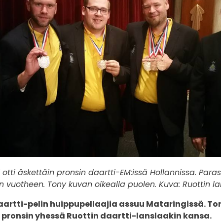
 otti äskettäin pronsin daartti-EM:issä Hollannissa. Paras
n vuotheen. Tony kuvan oikealla puolen. Kuva: Ruottin la
aartti-pelin huippupellaajia assuu Mataringissä. To
 pronsin yhessä Ruottin daartti-lanslaakin kansa.