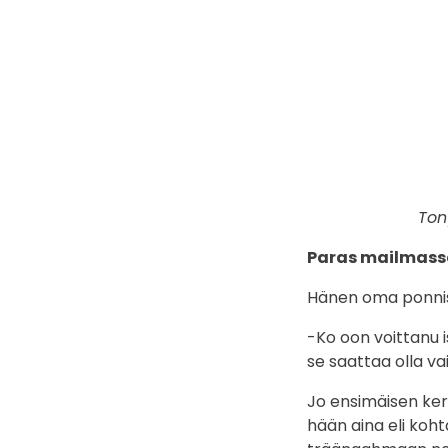
Ton
Paras mailmass
Hänen oma ponnis
-Ko oon voittanu 
se saattaa olla v
Jo ensimäisen ker
hään aina eli koht