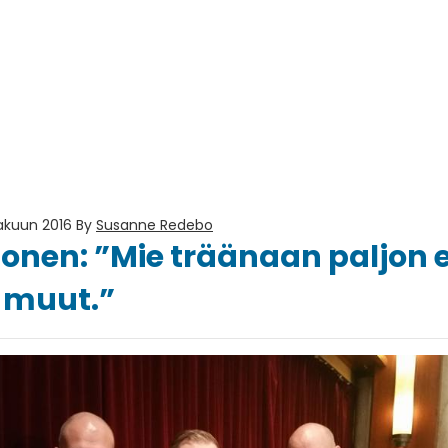
kakuun 2016
By
Susanne Redebo
nen: ”Mie träänaan paljon
i muut.”