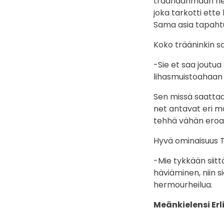
träänaahmaan neljä
joka tarkotti ett
Sama asia tapahtu
Koko trääninkin sa
-Sie et saa joutua
lihasmuistoahaan 
Sen missä saattaa 
net antavat eri m
tehhä vähän eroa 
Hyvä ominaisuus T
-Mie tykkään siitt
häviäminen, niin 
hermourheilua.
Meänkielensi Er