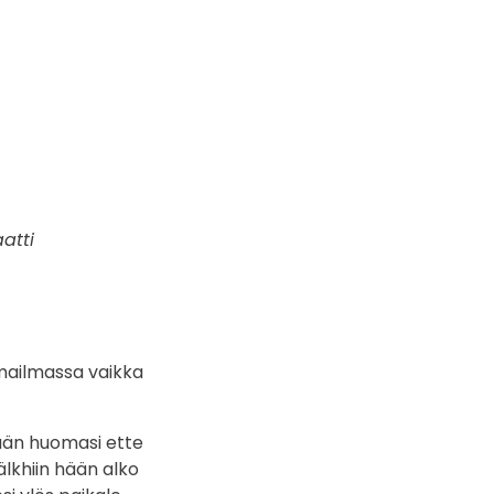
atti
 mailmassa vaikka
hään huomasi ette
älkhiin hään alko