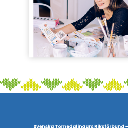
Svenska Tornedalingars Riksförbund –