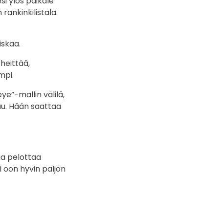
si ylös paikale
ankinkilistala.
iskaa.
 heittää,
mpi.
ye”-mallin välilä,
uu. Hään saattaa
nua pelottaa
 oon hyvin paljon