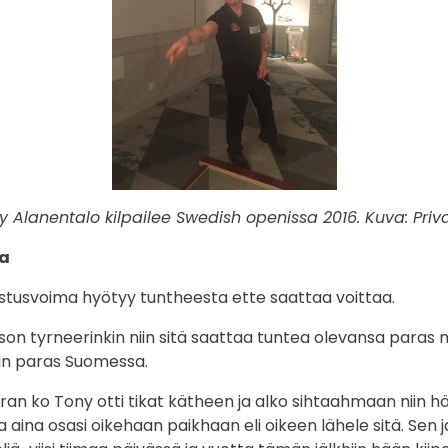
y Alanentalo kilpailee Swedish openissa 2016. Kuva: Priva
a
tusvoima hyötyy tuntheesta ette saattaa voittaa.
ison tyrneerinkin niin sitä saattaa tuntea olevansa paras
ain paras Suomessa.
ran ko Tony otti tikat kätheen ja alko sihtaahmaan niin 
a aina osasi oikehaan paikhaan eli oikeen lähele sitä. Sen j