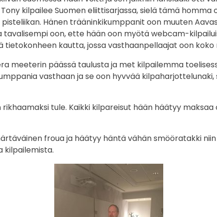
Tony kilpailee Suomen eliittisarjassa, sielä tämä homma o
ona pisteliikan. Hänen trääninkikumppanit oon muuten Aava
tta tavalisempi oon, ette hään oon myötä webcam-kilpailu
tietokonheen kautta, jossa vasthaanpellaajat oon koko
a meeterin päässä taulusta ja met kilpailemma toelisess
ppania vasthaan ja se oon hyvvää kilpaharjottelunaki, 
n rikhaamaksi tule. Kaikki kilpareisut hään häätyy maksa
rtäväinen froua ja häätyy häntä vähän smööratakki niin
 kilpailemista.