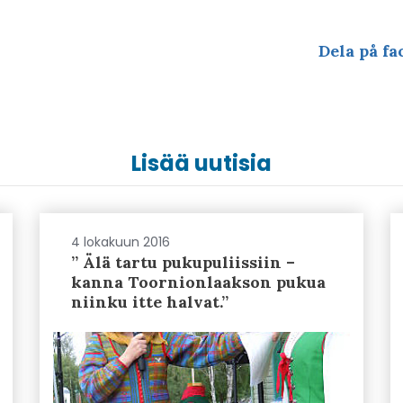
Dela på fa
Lisää uutisia
4 lokakuun 2016
” Älä tartu pukupuliissiin –
kanna Toornionlaakson pukua
niinku itte halvat.”