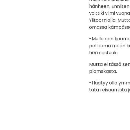
hänheen. Enniiten 
voittiki viimi vu
Ylitoorniolla. Mu
omassa kämpässä 
-Mulla oon kaamer
pellaama meän kum
hermostuuki.
Mutta ei tässä se
plomskasta.
-Häätyy olla ymmä
tätä reisaamista ja