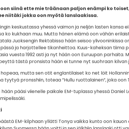
oon siinä ette mie träänaan paljon enämpi ko toiset
ee niitäki jokka oon myötä lanslaakissa.
ngin keskustassa yhessä vaimon ja neljän lasten kansa ei
 ko kukhaan muu. Mutta hänen elämä oon vähän erilaista.
matala Juoksengin Rektabissa hään seisoo ylivooninkissa 
pässä ja harjottellee tikanheittoa. Kuus-kaheksan tiima p
asia vuesta 1992 asti ja nyt hään oon Euruupan parhaita. 
eyttä tästä pronsista hään ei tunne nyt suohraan kilvan jä
hopeaa, mutta sen otit englantilaiset ko net löit Hollannin 
a tyytyä pronsshiin, toteaa ”Hullu ruottalainen”, joka oon
 hään pääsi viienelle paikale EM-tuplassa yhessä Daniel L
imipelissäki.
i
päästä EM-kilphaan yllätti Tonya vaikka kunto oon kauon 
lvan Suomessa hään voitti ja sen jälkhiin lanslaaki otti v