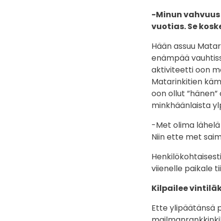
-Minun vahvuus 
vuotias. Se kosk
Hään assuu Matari
enämpää vauhtissa
aktiviteetti oon 
Matarinkitien käm
oon ollut ”hänen” 
minkhäänlaista ylp
-Met olima lähelä 
Niin ette met saim
Henkilökohtaisesti
viienelle paikale ti
Kilpailee vintiläk
Ette ylipäätänsä 
mailmanrankkinkiki