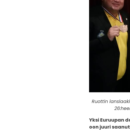
Ruottin lanslaaki
26:hee
Yksi Euruupan d
oon juuri saanut