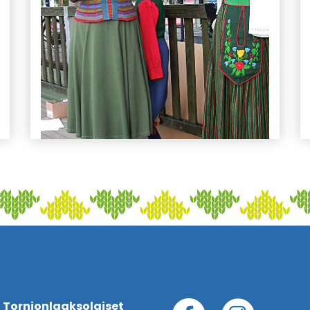
 Tornionlaaksolaiset