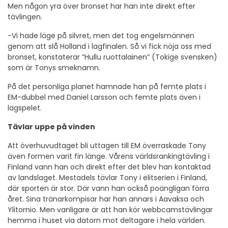
Men någon yra över bronset har han inte direkt efter
tävlingen.
-Vi hade läge på silvret, men det tog engelsmännen
genom att slå Holland i lagfinalen. Så vi fick nöja oss med
bronset, konstaterar ”Hullu ruottalainen” (Tokige svensken)
som är Tonys smeknamn.
På det personliga planet hamnade han på femte plats i
EM-dubbel med Daniel Larsson och femte plats även i
lagspelet.
Tävlar uppe på vinden
Att överhuvudtaget bli uttagen till EM överraskade Tony
även formen varit fin länge. Vårens världsrankingtävling i
Finland vann han och direkt efter det blev han kontaktad
av landslaget. Mestadels tävlar Tony i elitserien i Finland,
där sporten är stor. Där vann han också poängligan förra
året. Sina tränarkompisar har han annars i Aavaksa och
Ylitornio. Men vanligare är att han kör webbcamstävlingar
hemma i huset via datorn mot deltagare i hela världen.