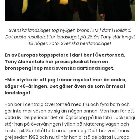
Svenska landslaget tog nyligen brons i EM i dart i Holland.
Det bästa resultatet för landslaget på 26 år! Tony står längst
till höger. Foto: Svenska herrlandslaget
En av Europas toppspelare i dart bor i Övertorneå.
Tony Alanentalo har precis plockat hem en
bronspeng ihop med svenska dartlandslaget.
-Min styrka är att jag tränar mycket mer än andra,
säger 46-åringen. Det gäller även de som är med i
landslaget.
Han bor i centrala Övertorneå med fru och fyra barn och
gör inte mer väsen av sig än någon annan. Men han för ett
udda liv. De perioder det är lågsäsong på Rektab i Juoksengi
står han på övervåningen i villan på Matarengivägen och
kastar pil. Sex till åtta timmar per dag. Dart har varit hans
grej sedan 1992 och nu tillhör han alltså de bästa i Europa.