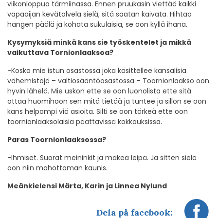
viikonloppua tärmiinassa. Ennen pruukasin viettää kaikki
vapaaijan kevätalvela sielä, sitä saatan kaivata. Hihtaa
hangen päälä ja kohata sukulaisia, se oon kyllä ihana.
Kysymyksiä minkä kans sie työskentelet ja mikkä
vaikuttava Tornionlaaksoa?
-Koska mie istun osastossa joka käsittellee kansalisia
vähemistöjä – valtiosääntöosastossa – Toornionlaakso oon
hyvin lähelä. Mie uskon ette se oon luonolista ette sitä
ottaa huomihoon sen mitä tietää ja tuntee ja sillon se oon
kans helpompi viä asioita. Silti se oon tärkeä ette oon
toornionlaaksolaisia päättävissä kokkouksissa.
Paras Toornionlaaksossa?
-Ihmiset. Suorat meininkit ja makea leipä. Ja sitten sielä
oon niin mahottoman kaunis.
Meänkielensi Märta, Karin ja Linnea Nylund
Dela på facebook: