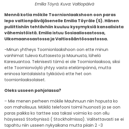
Emilia Töyrä. Kuva: Valtiopäivä
Mennä kotia mökile Toornionlaakshoon oon paras
lepo valtionpäiväjäsenelle Emilia Töyräle (S). Hänen
puliittishiin tehtävhiin kuuluu kysymyksiä kansalisista
vähemistöistä. Emilia istuu Sosiaaliosastossa,
Ulkomaanosastossa ja Valtiosääntöosastossa.
-Minun yhtheys Toornionlaakshoon oon ette minun
vanhimat tuleva Kuttasesta ja Maunusta, lähelä
Karesuantoa. Teknisesti tämä ei ole Toornionlaaksoa, siksi
ette Toornionväylä yhtyy vasta etelämpännä, mutta
eninosa lantalaisista tykkäävä ette het oon
toornionlaaksolaiset.
Oleks usseen pohjolassa?
– Mie menen perheen mökile Mauhnuun niin hopusta ko
oon maholisuus. Mökilä telefooni toimii huonosti ja se oon
paras paikka ko tarttee saa takasi voimia ko oon ollu
häsysessä Storbynissä ( Stockholmissa). Valitettavasti se ei
tapahtu niin usseen nykyaikana mutta piiain 2 -3