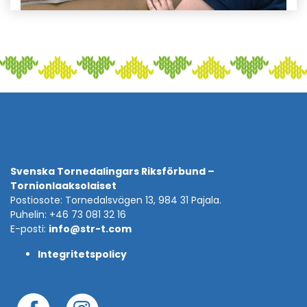
Svenska Tornedalingars Riksförbund –
Tornionlaaksolaiset
Postiosote: Tornedalsvägen 13, 984 31 Pajala.
Puhelin: +46 73 081 32 16
E-posti:
info@str-t.com
Integritetspolicy