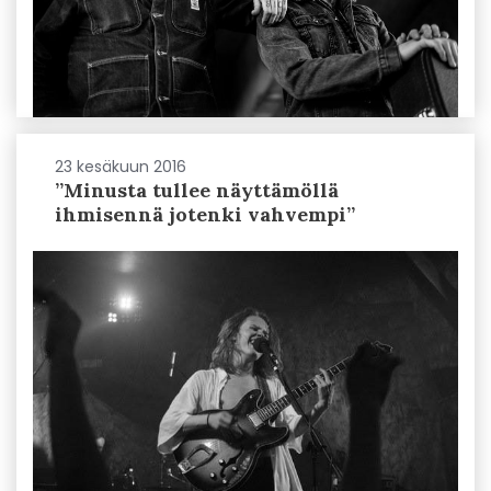
23 kesäkuun 2016
”Minusta tullee näyttämöllä
ihmisennä jotenki vahvempi”