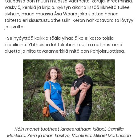
Kaupassa oon muun muassa vaatheita, koruja, inreetninkiä,
väskyjä, kenkiä ja kirjoja. Syksyn aikana lissää liikheitä tullee
sivhuin, muun muassa Åsa Waara joka siottaa hänen
taitetta eri sisustustuotheissiin. Keron nahkatavaroita löytyy
jo sivulta.
-Se hyöyttää kaikkia täälä ylhäälä ko ei katto toisia
kilpailioina. Yhtheisen lähtökohan kautta met nostama
aluetta ja niitä tavaramerkkiä mitä oon Pohjoisruottissa.
Näin monet tuotheet lanseerathaan Kläppi, Camilla
Mustikka, Kero ja Krian käsityö. Valokuva: Mikael Martinsson