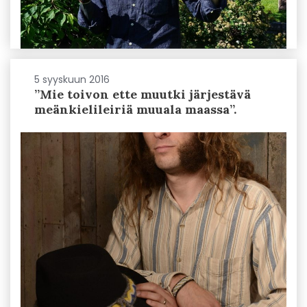
5 syyskuun 2016
”Mie toivon ette muutki järjestävä
meänkielileiriä muuala maassa”.