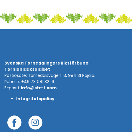
Svenska Tornedalingars Riksförbund –
Tornionlaaksolaiset
Postiosote: Tornedalsvägen 13, 984 31 Pajala.
Puhelin: +46 73 081 32 16
E-posti:
info@str-t.com
Integritetspolicy