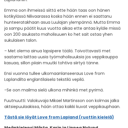
Emma oon ihmeissä siittä ette hään taas oon hänen
kotikylässä Nilivaarassa koska hään ennen ei saattanu
hunteeratakhaan asua Luulajan ylempännä. Mutta Emma
ja sampu päätit kuus vuotta aikaa ette antaa kyläle missä
oon 200 asukasta maholisuuen ko het sait ostaa yhen
sukulaisen talon.
– Met olema ainua lapsipere täälä. Toivottavasti met
saatama laittaa uusia työmaholisuuksia jos veppikauppa
kasuaa, sillon piiain muutki tohtiva siirtyä tänne.
Ensi vuonna tullee ulkomaanlanseeraus Love from
Laplandilta englantilaisela tekstilä vepilä.
-Se oon mailma sielä ulkona mihinkä met pyrimä.
Fuutnuutti: Valokuvaja Mikael Martinsson oon kolmas jalka
aktsiepuulaakissa, hään ottaa kaikki kuvat veppikauphaan.
Tästä sie löyät Love from Lapland (ruottin kielelä)
Meänkielensi Märta, Karin ja Linnea Nylund