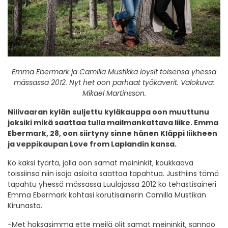
Emma Ebermark ja Camilla Mustikka löysit toisensa yhessä
mässassa 2012. Nyt het oon parhaat työkaverit. Valokuva:
Mikael Martinsson.
Nilivaaran kylän suljettu kyläkauppa oon muuttunu
joksiki mikä saattaa tulla mailmankattava liike.
Emma
Ebermark, 28, oon siirtyny sinne hänen Kläppi liikheen
ja veppikaupan Love from Laplandin kansa.
Ko kaksi tyärtä, jolla oon samat meininkit, koukkaava
toissiinsa niin isoja asioita saattaa tapahtua. Justhiins tämä
tapahtu yhessä mässassa Luulajassa 2012 ko tehastisaineri
Emma Ebermark kohtasi korutisainerin Camilla Mustikan
Kirunasta.
-Met hoksasimma ette meilä olit samat meininkit, sannoo