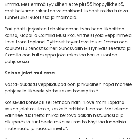
Emma. Met emmä tyy siihen ette pittää hoppyliikheitä,
met halvama rakentaa voimakhaat liikheet mikkä tuleva
tunnetuiksi Ruottissa ja mailmala.
Pari päätti järjestää tehokhaaman työn heän liikheitten
kansa, Kläppi ja Camilla Mustikka, yhtheistyölä veppinimelä
Love from Lapland. Tyttäret täyentävä toisia: Emma oon
koulutettu tehastisaineri Sundsvallin Mittynivärsiteetistä ja
Camilla oon kultaseppä joka rakastaa karua luontoa
pohjosessa.
Seisoo jalat mullassa
Vasta-aukastu veppikauppa oon jonkulainen napa monele
pohjoselle liikheele yhtheisessä konseptissä.
Kotisivula konsepti selitethään näin: ”Love from Lapland
seisoo jalat mullassa, keskelä arktista luontoa. Met olema
valihnee tuotheita mikkä kertova paikan histuuriasta ja
alkuperästä tuntheela mikä seuraa ko käyttää luonolisia
materiaalia ja raakaaihneita”.