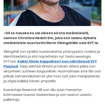
-Oli se hauska ko sai oikeen kirota meänkielelä,
sannoo Christina Hedström, joka oon saanu dybata
meänkielele nuorisothrillerin Vikingshillin osia SVT:le.
Vikingshill oon synkkä nuorisodrama ystävyyestä, roolista ja
identtiteetistä ja sitä näytethään nyt toista sesoingia
SVT:ssä.
Kaikki filmin kappalheet oon nähtävissä SVT
Playissä
. Sarja selittää Elinistä ja hänen äitistä jokka oon
siirtynheet uutheen kaupunkhiin. Huomathaan ette Elin oon
prikule samannäkönen ko yksi muu tyär joka manipyleerasi
ja ohjasi kaikkia hänen ympärillä.
Kustantaja Reservoir Hill oon ollu suuri menestys
kotimaassa Uuessa Seelannissa ja oon saanut usseita
palkintoja.