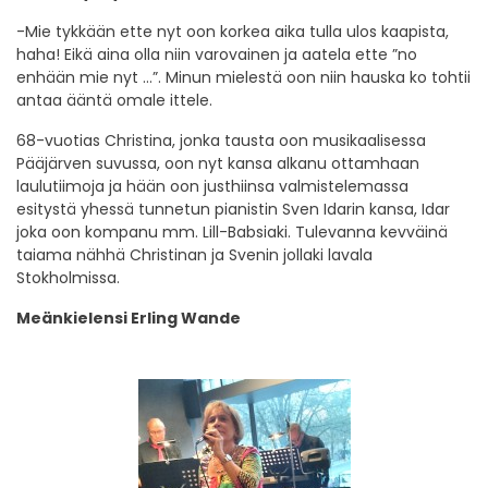
-Mie tykkään ette nyt oon korkea aika tulla ulos kaapista,
haha! Eikä aina olla niin varovainen ja aatela ette ”no
enhään mie nyt …”. Minun mielestä oon niin hauska ko tohtii
antaa ääntä omale ittele.
68-vuotias Christina, jonka tausta oon musikaalisessa
Pääjärven suvussa, oon nyt kansa alkanu ottamhaan
laulutiimoja ja hään oon justhiinsa valmistelemassa
esitystä yhessä tunnetun pianistin Sven Idarin kansa, Idar
joka oon kompanu mm. Lill-Babsiaki. Tulevanna kevväinä
taiama nähhä Christinan ja Svenin jollaki lavala
Stokholmissa.
Meänkielensi Erling Wande