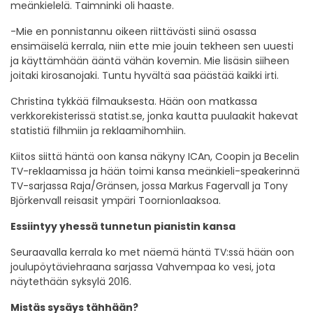
meänkielelä. Taimninki oli haaste.
-Mie en ponnistannu oikeen riittävästi siinä osassa
ensimäiselä kerrala, niin ette mie jouin tekheen sen uuesti
ja käyttämhään ääntä vähän kovemin. Mie lisäsin siiheen
joitaki kirosanojaki. Tuntu hyvältä saa päästää kaikki irti.
Christina tykkää filmauksesta. Hään oon matkassa
verkkorekisterissä statist.se, jonka kautta puulaakit hakevat
statistiä filhmiin ja reklaamihomhiin.
Kiitos siittä häntä oon kansa näkyny ICAn, Coopin ja Becelin
TV-reklaamissa ja hään toimi kansa meänkieli-speakerinnä
TV-sarjassa Raja/Gränsen, jossa Markus Fagervall ja Tony
Björkenvall reisasit ympäri Toornionlaaksoa.
Essiintyy yhessä tunnetun pianistin kansa
Seuraavalla kerrala ko met näemä häntä TV:ssä hään oon
joulupöytäviehraana sarjassa Vahvempaa ko vesi, jota
näytethään syksylä 2016.
Mistäs sysäys tähhään?