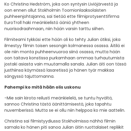
Ko Christina Hedström, joka oon syntysin Liviöjärvestä ja
oon ennen ollut Stokholmin Toornionlaaksolaisten
puhheenjohtajanna, sai tietää ette filmiprotysenttifirma
EuroTroll haki meänkielistä ääniä yhtheen
nuorisodraahmaan, niin hään varsin tarttu siihen.
Filmiteami tykkäsi ette hään oli ko tehty Julian ätiksi, joka
ilmestyy filmin toisen sesongin kolmanessa osassa. Äitilä ei
ole niin monta puhheenvuoroa siinä osassa, mutta hään
oon taitava konstissa purkamhaan ommaa turhautumista
jostaki asiasta vain muutamalla sanala. Julian äiti oon tässä
justhiinsa käymässä lasaretissä ja hänen tyär makkaa
sängyssä tajuttomanna.
Pahempi ko mitä hään olis uskonu
-Mie sain kirota reilusti meänkielelä, se tuntu hyvältä,
sannoo Christina tästä äänittämisestä, joka tapahtu
nuvemberissä. Mutta se ei ollu niin helppoa ko mie aattelin.
Christina sai filmistyydiussa Stokholmissa nähhä filmin
samala ko hänen piti sanoa Julian äitin ruottalaiset repliikit